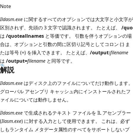
Note
Ildasm.exe
に関するすべてのオプションでは大文字と小文字が
区別されず、先頭の 3 文字で認識されます。 たとえば、
/quo
は
/quoteallnames
と等価です。 引数を伴うオプションの場
合は、オプションと引数の間に区切り記号としてコロン (:) ま
たは等号 (=) を挿入できます。 たとえば、
/output:
filename
は
/output=
filename
と同等です。
解説
Ildasm.exe
はディスク上のファイルについてだけ動作します。
グローバル アセンブリ キャッシュ内にインストールされたフ
ァイルについては動作しません。
Ildasm.exe
で生成されるテキスト ファイルを IL アセンブラー
(
Ilasm.exe
) に対する入力として使用できます。 これは、必ず
しもランタイム メタデータ属性のすべてをサポートしないプ