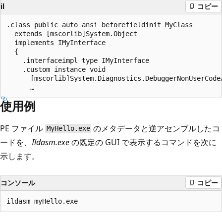
il
コピー
.class public auto ansi beforefieldinit MyClass

  extends [mscorlib]System.Object

  implements IMyInterface

  {

    .interfaceimpl type IMyInterface

    .custom instance void

      [mscorlib]System.Diagnostics.DebuggerNonUserCode
使用例
PE ファイル
のメタデータと逆アセンブルしたコ
MyHello.exe
ードを、
Ildasm.exe
の既定の GUI で表示するコマンドを次に
示します。
コンソール
コピー