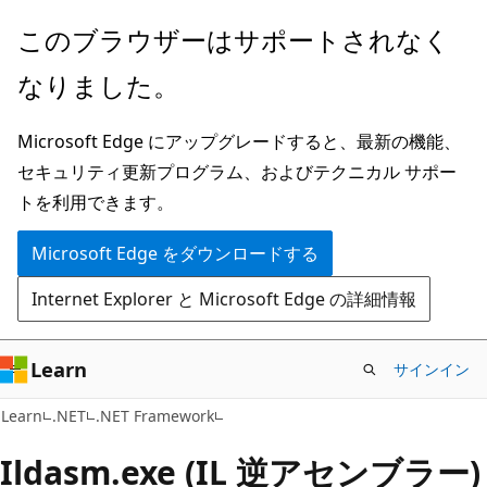
メ
このブラウザーはサポートされなく
イ
なりました。
ン
コ
Microsoft Edge にアップグレードすると、最新の機能、
ン
セキュリティ更新プログラム、およびテクニカル サポー
テ
トを利用できます。
ン
ツ
Microsoft Edge をダウンロードする
に
Internet Explorer と Microsoft Edge の詳細情報
ス
キ
ッ
Learn
サインイン
プ
Learn
.NET
.NET Framework
Ildasm.exe (IL 逆アセンブラー)