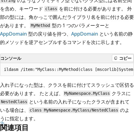
のようなプリミティブ型でないクラス型には名前空間
string
を含め、キーワード
を前に付ける必要があります。 外
class
部の型には、角かっこで囲んだライブラリ名を前に付ける必要
があります。
型の 1 つのパラメーターと
MyMethod
AppDomain
型の戻り値を持つ、
AppDomain
という名前の静
的メソッドを逆アセンブルするコマンドを次に示します。
コンソール
コピー
入れ子になった型は、クラスを前に付けてスラッシュで区切る
必要があります。 たとえば、
クラスに
MyNamespace.MyClass
という名前の入れ子になったクラスが含まれて
NestedClass
いる場合は、
のよ
class MyNamespace.MyClass/NestedClass
うに指定します。
関連項目