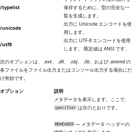
/typelist
保存するために、型の完全な一
覧を生成します。
出力に Unicode エンコードを使
/unicode
用します。
出力に UTF-8 エンコードを使用
/utf8
します。 既定値は ANSI です。
次のオプションは、
.exe
、
.dll
、
.obj
、
.lib
、および
.winmd
の
各ファイルをファイル出力またはコンソール出力する場合にだ
け有効です。
オプション
説明
メタデータを表示します。ここで、
は次のとおりです。
specifier
— メタデータ ヘッダーの
MDHEADER