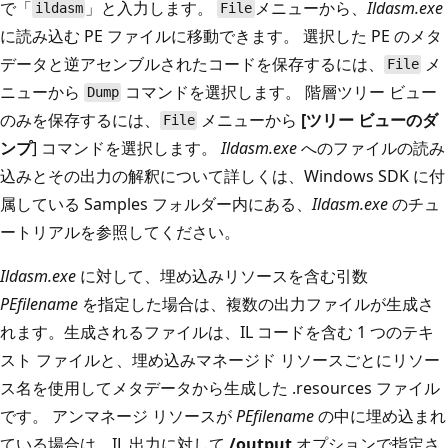
で「
」と入力します。
メニューから、
Ildasm.exe
ildasm
File
に読み込む PE ファイルに移動できます。 選択した PE のメタ
データと逆アセンブルされたコードを保存するには、
メ
File
ニューから
コマンドを選択します。 階層ツリー ビュー
Dump
のみを保存するには、
メニューから
[ツリー ビューのダ
File
ンプ
] コマンドを選択します。
Ildasm.exe
へのファイルの読み
込みとその出力の解釈について詳しくは、Windows SDK に付
属している Samples フォルダー内にある、
Ildasm.exe
のチュ
ートリアルを参照してください。
Ildasm.exe
に対して、埋め込みリソースを含む引数
PEfilename
を指定した場合は、複数の出力ファイルが生成さ
れます。生成されるファイルは、IL コードを含む 1 つのテキ
スト ファイルと、埋め込みマネージド リソースごとにリソー
ス名を使用してメタデータから生成した .resources ファイル
です。 アンマネージ リソースが
PEfilename
の中に埋め込まれ
ている場合は、IL 出力に対して
/output
オプションで指定さ