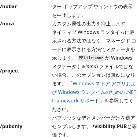
/nobar
ター ポップアップ ウィンドウの表示
を中止します。
/noca
カスタム属性の出力を抑止します。
ネイティブ Windows ランタイムに表
示される方法ではなく、マネージド コ
ードに表示される方法でメタデータを
示します。
が Windows
PEfilename
メタデータ (
.winmd
) ファイルではな
/project
い場合、このオプションは無効になり
ます。 「
Windows ストア アプリおよ
び Windows ランタイムのための .NET
Framework サポート
」を参照してく
ださい。
パブリックな型とメンバーだけを逆ア
/pubonly
センブルします。
/visibility:PUB
と等
価です。