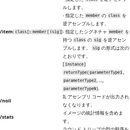
ルします。
- 指定した
の
を
member
class
逆アセンブルします。
/item:
[
::
[
]]
- 指定したシグネチャ
を
class
member
(sig
member
持つ
の
を逆アセン
class
sig
ブルします。
の形式は次の
sig
とおりです。
[
]
instance
(
,
returnType
parameterType1
, ...,
parameterType2
).
parameterTypeN
IL アセンブリ コードが出力され
/noil
なくなります。
イメージの統計情報を含めま
/stats
す。
ラウンド トリップの型の順序を