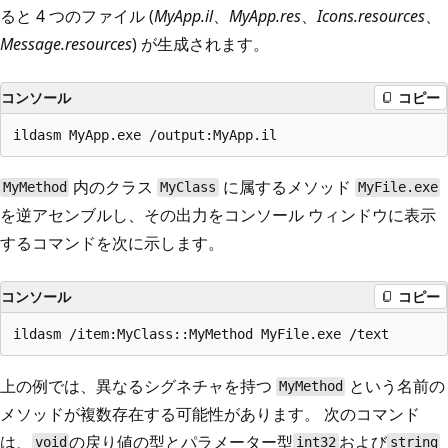
ると 4 つのファイル (
MyApp.il
、
MyApp.res
、
Icons.resources
、
Message.resources
) が生成されます。
コンソール
コピー
内のクラス
に属するメソッド
MyMethod
MyClass
MyFile.exe
を逆アセンブルし、その出力をコンソール ウィンドウに表示
するコマンドを次に示します。
コンソール
コピー
上の例では、異なるシグネチャを持つ
という名前の
MyMethod
メソッドが複数存在する可能性があります。 次のコマンド
は、
の戻り値の型とパラメーター型
および
void
int32
string