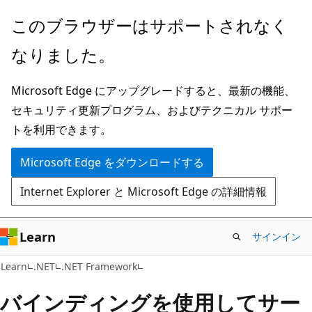
メ
このブラウザーはサポートされなく
イ
なりました。
ン
コ
Microsoft Edge にアップグレードすると、最新の機能、
ン
セキュリティ更新プログラム、およびテクニカル サポー
テ
トを利用できます。
ン
ツ
Microsoft Edge をダウンロードする
に
Internet Explorer と Microsoft Edge の詳細情報
ス
キ
ッ
Learn
サインイン
プ
Learn
.NET
.NET Framework
バインディングを使用してサー