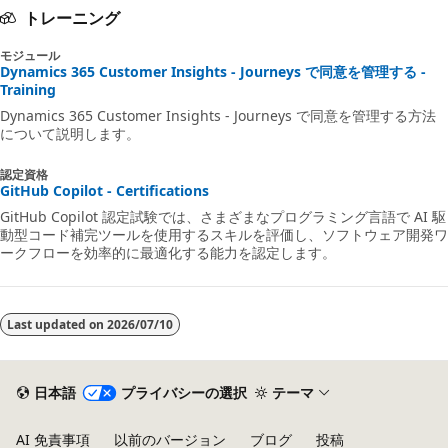
モ
トレーニング
ー
モジュール
ド
Dynamics 365 Customer Insights - Journeys で同意を管理する -
Training
が
Dynamics 365 Customer Insights - Journeys で同意を管理する方法
無
について説明します。
効
認定資格
GitHub Copilot - Certifications
GitHub Copilot 認定試験では、さまざまなプログラミング言語で AI 駆
動型コード補完ツールを使用するスキルを評価し、ソフトウェア開発ワ
ークフローを効率的に最適化する能力を認定します。
Last updated on
2026/07/10
日本語
プライバシーの選択
テーマ
AI 免責事項
以前のバージョン
ブログ
投稿