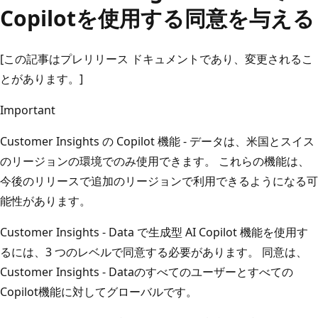
Copilotを使用する同意を与える
[この記事はプレリリース ドキュメントであり、変更されるこ
とがあります。]
Important
Customer Insights の Copilot 機能 - データは、米国とスイス
のリージョンの環境でのみ使用できます。 これらの機能は、
今後のリリースで追加のリージョンで利用できるようになる可
能性があります。
Customer Insights - Data で生成型 AI Copilot 機能を使用す
るには、3 つのレベルで同意する必要があります。 同意は、
Customer Insights - Dataのすべてのユーザーとすべての
Copilot機能に対してグローバルです。