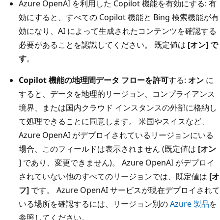
Azure OpenAI を利用した Copilot 機能を有効にする: 有
効にすると、すべての Copilot 機能と Bing 検索機能が有
効になり、AI によって生成されたコンテンツを確認する
必要があることを認識してください。 既定値は
[オン] で
す
。
Copilot 機能の地理間データ フローを許可
する:
オン
に
すると、データを地理的リージョン、コンプライアンス
境界、または国内クラウド インスタンスの外部に格納し
て処理できることに同意します。 米国やスイスなど、
Azure OpenAI がデプロイされているリージョンにいる
場合、このフィールドは表示されません (既定値は
[オン
] であり、変更できません)。 Azure OpenAI がデプロイ
されていない他のすべてのリージョンでは、既定値は
[オ
フ]
です。 Azure OpenAI サービスが現在デプロイされて
いる場所を確認するには、リージョン別の
Azure 製品
を
参照してください。