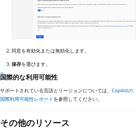
同意を有効化または無効化します。
保存
を選びます。
国際的な利用可能性
サポートされている言語とリージョンについては、
Copilotの
国際利用可能性レポート
を参照してください。
読
み
その他のリソース
取
り