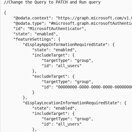
//Change the Query to PATCH and Run query

{

    "@odata.context": "https://graph.microsoft.com/v1.
    "@odata.type": "#microsoft.graph.microsoftAuthenti
    "id": "MicrosoftAuthenticator",

    "state": "enabled",

    "featureSettings": {

        "displayAppInformationRequiredState": {

            "state": "enabled",

            "includeTarget": {

                "targetType": "group",

                "id": "all_users"

            },

            "excludeTarget": {

                "targetType": "group",

                "id": "00000000-0000-0000-0000-00000000
            }

        },

        "displayLocationInformationRequiredState": {

            "state": "enabled",

            "includeTarget": {

                "targetType": "group",

                "id": "all_users"

            },
