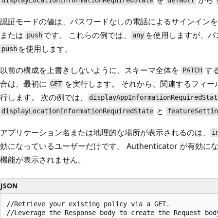
displayLocationInformationRequiredState
default
認証モードの値は、パスワードなしの電話によるサインインを
または
です。 これらの例では、
を使用しますが、パ
push
any
を使用します。
push
以前の構成を上書きしないように、スキーマ全体を
す
PATCH
合は、最初に
を実行します。 それから、関連するフィー
GET
行します。 次の例では、
displayAppInformationRequiredStat
と
displayLocationInformationRequiredState
featureSetti
アプリケーション名または地理的な場所が表示されるのは、
i
効になっているユーザーだけです。 Authenticator が有
機能が表示されません。
JSON
//Retrieve your existing policy via a GET. 

//Leverage the Response body to create the Request bod