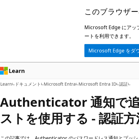
メ
このブラウザー
イ
ン
Microsoft Ed
コ
ートを利用できます。
ン
Microsoft Edge
テ
ン
ツ
Learn
に
Learn
ドキュメント
Microsoft Entra
Microsoft Entra ID
認証
ス
キ
Authenticator 通
ッ
ストを使用する - 認証
プ
この記事では、Authenticator のパスワードレス通知と