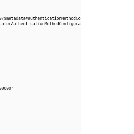
0/$metadata#authenticationMethodConfigurations/$entity",

catorAuthenticationMethodConfiguration",

0000"
