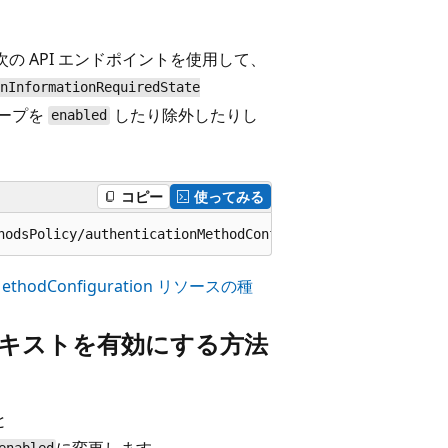
の API エンドポイントを使用して、
onInformationRequiredState
ープを
したり除外したりし
enabled
コピー
使ってみる
ionMethodConfiguration リソースの種
キストを有効にする方法
と
に変更します。