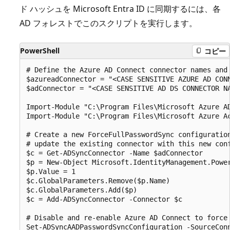
ド ハッシュを Microsoft Entra ID に同期するには、各
AD フォレストでこのスクリプトを実行します。
PowerShell
コピー
# Define the Azure AD Connect connector names and 
$azureadConnector = "<CASE SENSITIVE AZURE AD CONN
$adConnector = "<CASE SENSITIVE AD DS CONNECTOR NA
Import-Module "C:\Program Files\Microsoft Azure AD
Import-Module "C:\Program Files\Microsoft Azure Ac
# Create a new ForceFullPasswordSync configuration
# update the existing connector with this new conf
$c = Get-ADSyncConnector -Name $adConnector

$p = New-Object Microsoft.IdentityManagement.Powe
$p.Value = 1

$c.GlobalParameters.Remove($p.Name)

$c.GlobalParameters.Add($p)

$c = Add-ADSyncConnector -Connector $c

# Disable and re-enable Azure AD Connect to force 
Set-ADSyncAADPasswordSyncConfiguration -SourceConn