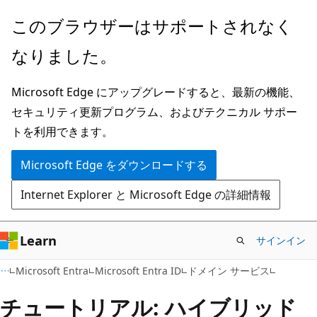
メ
このブラウザーはサポートされなく
イ
なりました。
ン
コ
Microsoft Edge にアップグレードすると、最新の機能、
ン
セキュリティ更新プログラム、およびテクニカル サポー
テ
トを利用できます。
ン
ツ
Microsoft Edge をダウンロードする
に
Internet Explorer と Microsoft Edge の詳細情報
ス
キ
ッ
Learn
サインイン
プ
Microsoft Entra
Microsoft Entra ID
ドメイン サービス
チュートリアル: ハイブリッド