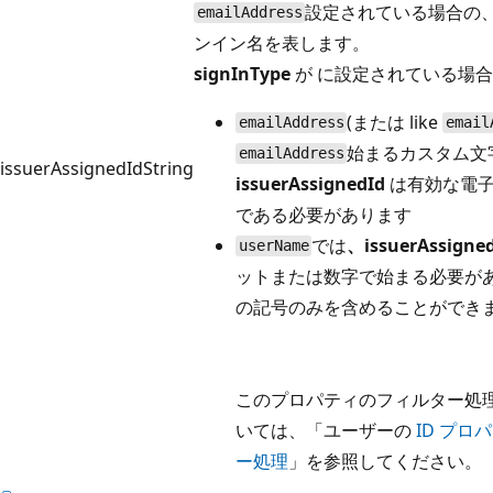
設定されている場合の
emailAddress
ンイン名を表します。
signInType
が に設定されている場合
(または like
emailAddress
email
始まるカスタム文
emailAddress
issuerAssignedId
String
issuerAssignedId
は有効な電子
である必要があります
では
、issuerAssigne
userName
ットまたは数字で始まる必要が
の記号のみを含めることができ
このプロパティのフィルター処
いては、「ユーザーの
ID プロ
ー処理
」を参照してください。