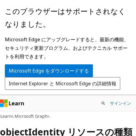
メ
このブラウザーはサポートされなく
イ
なりました。
ン
コ
Microsoft Edge にアップグレードすると、最新の機能、
ン
セキュリティ更新プログラム、およびテクニカル サポー
テ
トを利用できます。
ン
ツ
Microsoft Edge をダウンロードする
に
Internet Explorer と Microsoft Edge の詳細情報
ス
キ
ッ
Learn
サインイン
プ
Learn
Microsoft Graph
objectIdentity リソースの種類