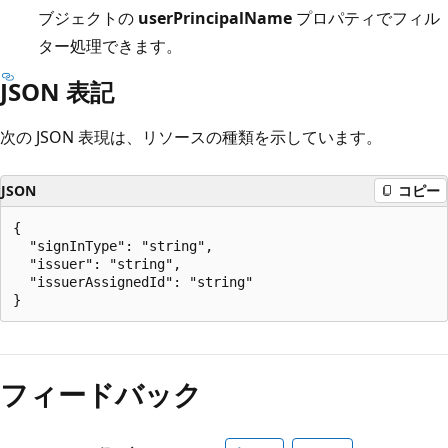
ブジェクトの
userPrincipalName
プロパティでフィル
ター処理できます。
JSON 表記
次の JSON 表現は、リソースの種類を示しています。
JSON
コピー
{

  "signInType": "string",

  "issuer": "string",

  "issuerAssignedId": "string"

読
み
フィードバック
取
り
モ