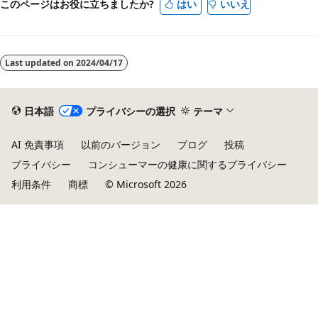
このページはお役に立ちましたか?
はい
いいえ
ー
ド
が
Last updated on
2024/04/17
無
効
日本語
プライバシーの選択
テーマ
AI 免責事項
以前のバージョン
ブログ
投稿
プライバシー
コンシューマーの健康に関するプライバシー
利用条件
商標
© Microsoft 2026