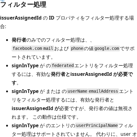
フィルター処理
issuerAssignedId
の
ID
プロパティをフィルター処理する場
合:
発行者
のみでのフィルター処理は、、
および
の値
でサポ
facebook.com
mail
phone
google.com
ートされています。
signInType
が の
エントリをフィルター処理
federated
するには、有効な
発行者と
issuerAssignedId が必要で
す
。
signInType
が または の
エント
userName
emailAddress
リをフィルター処理するには、有効な発行者と
issuerAssignedId が
必要ですが、発行者の値は無視さ
れます。
この動作は仕様です。
signInType
が のエントリの
フィル
userPrincipalName
ター処理はサポートされていません。 代わりに、user オ