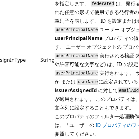
を指定します。
は、発行
federated
れた任意の形式で使用できる発行者の
識別子を表します。 ID を設定また
ユーザー オブジ
userPrincipalName
userPrincipalName
プロパティの値
す。 ユーザー オブジェクトの プロ
実行される検証 
userPrincipalName
signInType
String
や許容可能な文字など) は、ID の設
実行されます。 
userPrincipalName
が または
に設定されている
userName
issuerAssignedId
に対して
emailAdd
が適用されます。 このプロパティは
文字列に設定することもできます。
このプロパティのフィルター処理動作
は、「ユーザーの
ID プロパティの
参照してください。