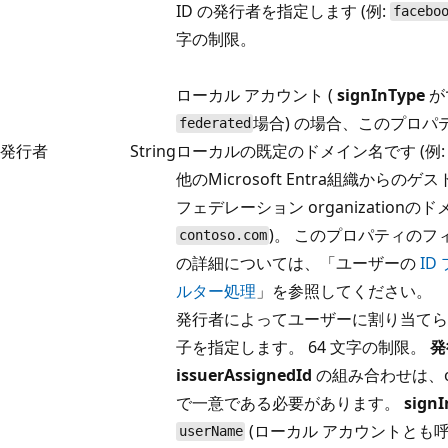
ID の発行者を指定します (例:
facebo
字の制限。
ローカル アカウント (
signInType
が
場合) の場合、このプロパ
federated
発行者
String
ローカルの既定のドメイン名です (例
他のMicrosoft Entra組織からの
フェデレーション organizationのド
)。 このプロパティのフ
contoso.com
の詳細については、「ユーザーの
ID
ルター処理
」を参照してください。
発行者によってユーザーに割り当てら
子を指定します。 64 文字の制限。
発
issuerAssignedId
の組み合わせは、org
で一意である必要があります。
signI
(ローカル アカウントとも呼
userName