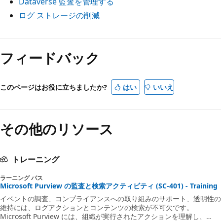
Dataverse 監査を管理する
ログ ストレージの削減
読
み
フィードバック
取
り
このページはお役に立ちましたか?
はい
いいえ
モ
ー
ド
その他のリソース
が
無
トレーニング
効
ラーニング パス
Microsoft Purview の監査と検索アクティビティ (SC-401) - Training
イベントの調査、コンプライアンスへの取り組みのサポート、透明性の
維持には、ログアクションとコンテンツの検索が不可欠です。
Microsoft Purview には、組織が実行されたアクションを理解し、