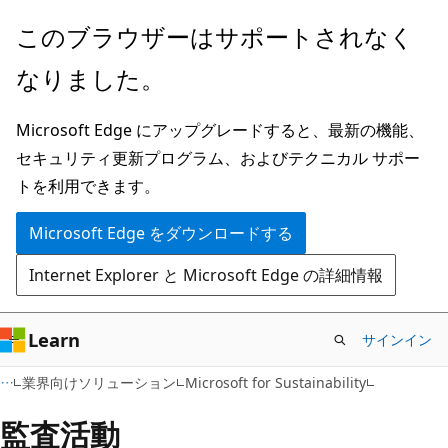
メ
このブラウザーはサポートされなく
イ
なりました。
ン
コ
Microsoft Edge にアップグレードすると、最新の機能、
ン
セキュリティ更新プログラム、およびテクニカル サポー
テ
トを利用できます。
ン
ツ
Microsoft Edge をダウンロードする
に
Internet Explorer と Microsoft Edge の詳細情報
ス
キ
ッ
Learn
サインイン
プ
業界向けソリューション
Microsoft for Sustainability
監査活動