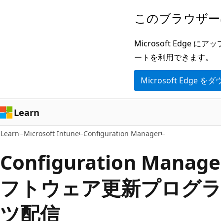
メ
このブラウザー
イ
ン
Microsoft Ed
コ
ートを利用できます。
ン
Microsoft Edge
テ
ン
ツ
Learn
に
Learn
Microsoft Intune
Configuration Manager
ス
キ
Configuration Man
ッ
フトウェア更新プログ
プ
ツ配信