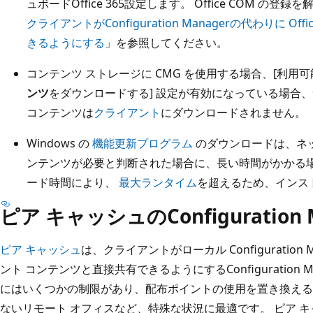
ュボードOffice 365設定します。 Office COM の
クライアントがConfiguration Managerの代わりに O
きるようにする
」を参照してください。
コンテンツ ストレージに CMG を使用する場合、[利用
ンツ
をダウンロードする] 設定が有効になっている場合
コンテンツは
クライアント
にダウンロードされません。
Windows の
機能更新プログラム
のダウンロードは、ネ
ンテンツが必要と判断された場合に、長い時間がかかる場
ード時間により、
最大ランタイム
を超えるため、インス
ピア キャッシュのConfiguration 
ピア キャッシュ
は、クライアントがローカル Configuratio
ント コンテンツと直接共有できるようにするConfiguration 
にはいくつかの制限があり、配布ポイントの使用を置き換える
ないリモート オフィスなど、特殊な状況に最適です。 ピア 