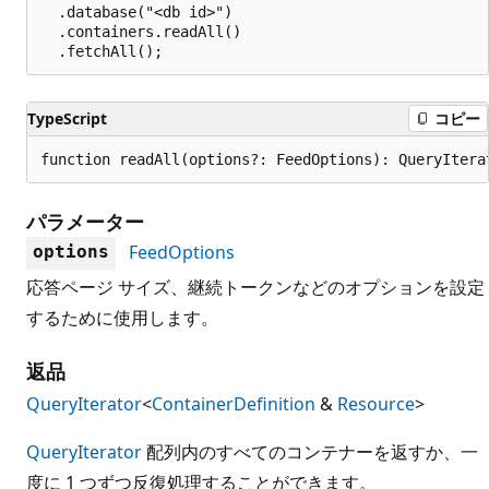
  .database("<db id>")

  .containers.readAll()

TypeScript
コピー
function readAll(options?: FeedOptions): QueryItera
パラメーター
FeedOptions
options
応答ページ サイズ、継続トークンなどのオプションを設定
するために使用します。
返品
QueryIterator
<
ContainerDefinition
&
Resource
>
QueryIterator
配列内のすべてのコンテナーを返すか、一
度に 1 つずつ反復処理することができます。