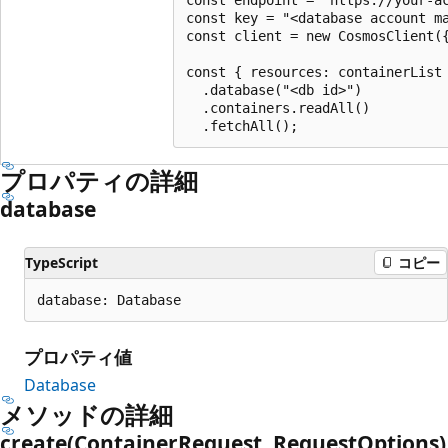
const key = "<database account ma
const client = new CosmosClient({
const { resources: containerList 
  .database("<db id>")

  .containers.readAll()

プロパティの詳細
database
TypeScript
コピー
database: Database
プロパティ値
Database
メソッドの詳細
create(Container
Request, Request
Options)