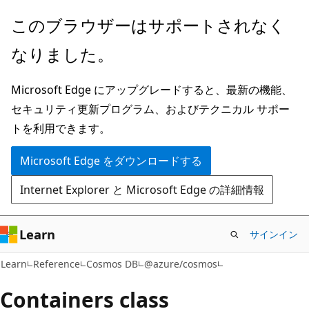
メ
ペ
このブラウザーはサポートされなく
イ
ー
なりました。
ン
ジ
コ
内
Microsoft Edge にアップグレードすると、最新の機能、
ン
ナ
セキュリティ更新プログラム、およびテクニカル サポー
テ
ビ
トを利用できます。
ン
ゲ
ツ
ー
Microsoft Edge をダウンロードする
に
シ
Internet Explorer と Microsoft Edge の詳細情報
ス
ョ
キ
ン
ッ
に
Learn
サインイン
プ
ス
Learn
Reference
Cosmos DB
@azure/cosmos
キ
ッ
Containers class