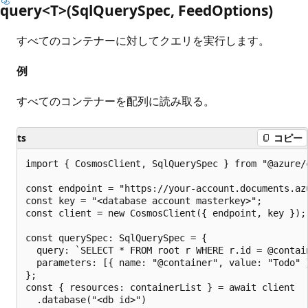
query<T>(Sql
Query
Spec, Feed
Options)
すべてのコンテナーに対してクエリを実行します。
例
すべてのコンテナーを配列に読み取る。
ts
コピー
import { CosmosClient, SqlQuerySpec } from "@azure/c
const endpoint = "https://your-account.documents.azu
const key = "<database account masterkey>";

const client = new CosmosClient({ endpoint, key });

const querySpec: SqlQuerySpec = {

  query: `SELECT * FROM root r WHERE r.id = @contain
  parameters: [{ name: "@container", value: "Todo" }
};

const { resources: containerList } = await client

  .database("<db id>")
