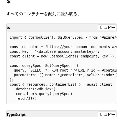
例
すべてのコンテナーを配列に読み取る。
ts
コピー
import { CosmosClient, SqlQuerySpec } from "@azure/c
const endpoint = "https://your-account.documents.azu
const key = "<database account masterkey>";

const client = new CosmosClient({ endpoint, key });

const querySpec: SqlQuerySpec = {

  query: `SELECT * FROM root r WHERE r.id = @contain
  parameters: [{ name: "@container", value: "Todo" }
};

const { resources: containerList } = await client

  .database("<db id>")

  .containers.query(querySpec)

TypeScript
コピー