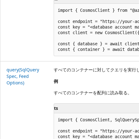
import { CosmosClient } from "@az
const endpoint = "https://your-ac
const key = "<database account ma
const client = new CosmosClient({
const { database } = await client
query(Sql
Query
すべてのコンテナーに対してクエリを実行
Spec, Feed
例
Options)
すべてのコンテナーを配列に読み取る。
ts
import { CosmosClient, SqlQuerySp
const endpoint = "https://your-ac
const key = "<database account ma