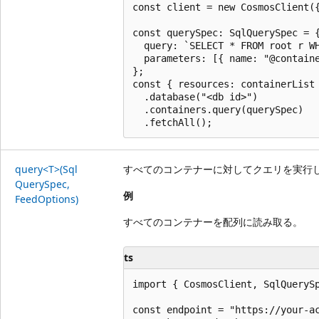
const client = new CosmosClient({
const querySpec: SqlQuerySpec = {
  query: `SELECT * FROM root r WH
  parameters: [{ name: "@containe
};

const { resources: containerList 
  .database("<db id>")

  .containers.query(querySpec)

query<T>(Sql
すべてのコンテナーに対してクエリを実行
Query
Spec,
例
Feed
Options)
すべてのコンテナーを配列に読み取る。
ts
import { CosmosClient, SqlQuerySp
const endpoint = "https://your-ac