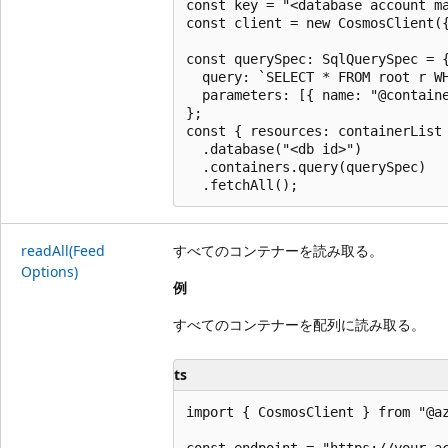
const key = "<database account ma
const client = new CosmosClient({
const querySpec: SqlQuerySpec = {
  query: `SELECT * FROM root r WH
  parameters: [{ name: "@containe
};

const { resources: containerList 
  .database("<db id>")

  .containers.query(querySpec)

read
All(Feed
すべてのコンテナーを読み取る。
Options)
例
すべてのコンテナーを配列に読み取る。
ts
import { CosmosClient } from "@az
const endpoint = "https://your-ac