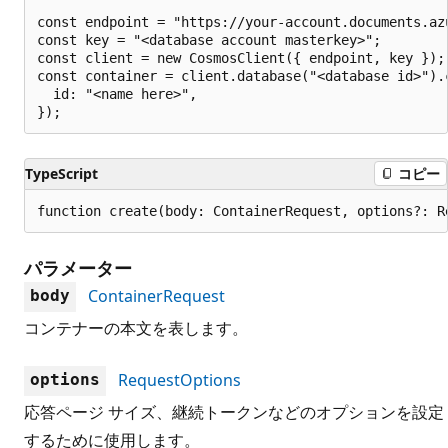
const endpoint = "https://your-account.documents.azu
const key = "<database account masterkey>";

const client = new CosmosClient({ endpoint, key });

const container = client.database("<database id>").c
  id: "<name here>",

TypeScript
コピー
function create(body: ContainerRequest, options?: R
パラメーター
ContainerRequest
body
コンテナーの本文を表します。
RequestOptions
options
応答ページ サイズ、継続トークンなどのオプションを設定
するために使用します。