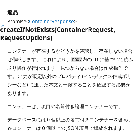
返品
Promise<
ContainerResponse
>
create
IfNot
Exists(Container
Request,
Request
Options)
コンテナーが存在するかどうかを確認し、存在しない場合
は作成します。 これにより、
内の ID に基づいて読み
body
取り操作が行われます。見つからない場合は作成操作で
す。 出力が既定以外のプロパティ (インデックス作成ポリ
シーなど) に渡した本文と一致することを確認する必要が
あります。
コンテナーは、項目の名前付き論理コンテナーです。
データベースには 0 個以上の名前付きコンテナーを含め、
各コンテナーは 0 個以上の JSON 項目で構成されます。