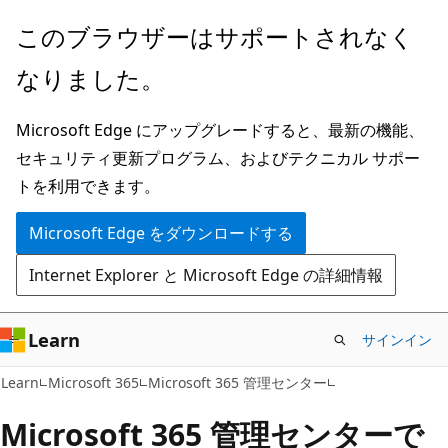
メ
このブラウザーはサポートされなく
イ
なりました。
ン
コ
Microsoft Edge にアップグレードすると、最新の機能、
ン
セキュリティ更新プログラム、およびテクニカル サポー
テ
トを利用できます。
ン
ツ
Microsoft Edge をダウンロードする
に
Internet Explorer と Microsoft Edge の詳細情報
ス
キ
ッ
Learn
サインイン
プ
Learn
Microsoft 365
Microsoft 365 管理センター
Microsoft 365 管理センターで