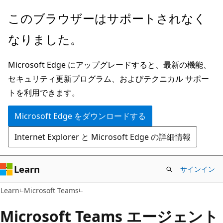
メ
このブラウザーはサポートされなく
イ
なりました。
ン
コ
Microsoft Edge にアップグレードすると、最新の機能、
ン
セキュリティ更新プログラム、およびテクニカル サポー
テ
トを利用できます。
ン
ツ
Microsoft Edge をダウンロードする
に
Internet Explorer と Microsoft Edge の詳細情報
ス
キ
ッ
Learn
サインイン
プ
Learn
Microsoft Teams
Microsoft Teams エージェント