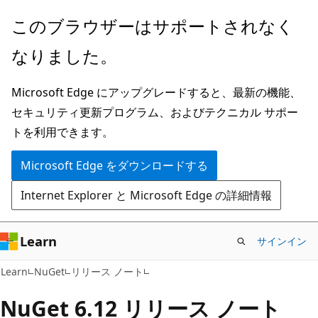
メ
このブラウザーはサポートされなく
イ
なりました。
ン
コ
Microsoft Edge にアップグレードすると、最新の機能、
ン
セキュリティ更新プログラム、およびテクニカル サポー
テ
トを利用できます。
ン
ツ
Microsoft Edge をダウンロードする
に
Internet Explorer と Microsoft Edge の詳細情報
ス
キ
ッ
Learn
サインイン
プ
Learn
NuGet
リリース ノート
NuGet 6.12 リリース ノート