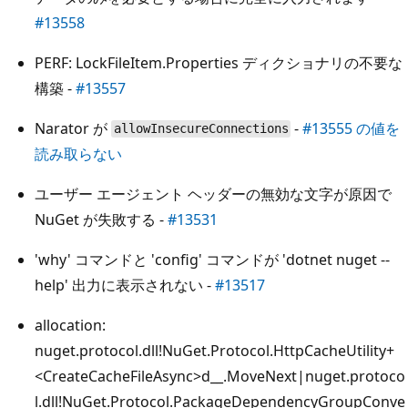
#13558
PERF: LockFileItem.Properties ディクショナリの不要な
構築 -
#13557
Narator が
-
#13555 の値を
allowInsecureConnections
読み取らない
ユーザー エージェント ヘッダーの無効な文字が原因で
NuGet が失敗する -
#13531
'why' コマンドと 'config' コマンドが 'dotnet nuget --
help' 出力に表示されない -
#13517
allocation:
nuget.protocol.dll!NuGet.Protocol.HttpCacheUtility+
<CreateCacheFileAsync>d__.MoveNext|nuget.protoco
l.dll!NuGet.Protocol.PackageDependencyGroupConve