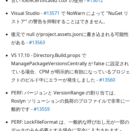
古い X509Certificate2 ctor の使用 -
#13612
Visual Studio -
#13571
で NoWarn によって "NuGet リ
ストア" の警告を抑制することはできません。
復元で null がproject.assets.jsonに書き込まれる可能性
がある -
#13563
VS 17.10 - Directory.Build.props で
ManagePackageVersionsCentrally が false に設定され
ている場合、CPM が明示的に有効になっているプロジェ
クトのビルド中にエラーが発生しました -
#13560
PERF: バージョンと VersionRange の割り当ては、
Roslyn ソリューションの負荷のプロファイルで非常に一
般的です -
#13559
PERF: LockFileFormat は、一般的な呼び出し元が一部の
データのみを必要とする場合に完全に入力されます -