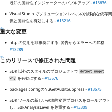
既知の脆弱性インジケーターのバブルアップ -
#13636
Visual Studio でソリューション レベルの推移的な依存関
係と脆弱性を有効にする -
#13216
重大な変更
http の使用を非推奨にする: 警告からエラーへの昇格 -
#13289
このリリースで修正された問題
SDK 以外のスタイルのプロジェクトで
dotnet nuget
を有効にする -
#13576
why
packages.configのNuGetAuditSuppress -
#13575
SDK ツールの新しい破壊的変更プロセスをロールアウト
し、SdkAnalysisLevel を尊重する -
#13309