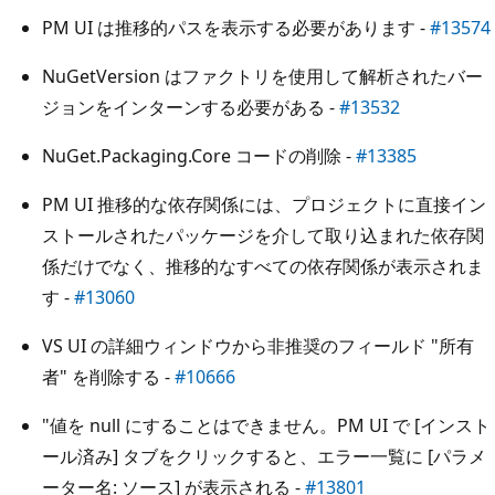
PM UI は推移的パスを表示する必要があります -
#13574
NuGetVersion はファクトリを使用して解析されたバー
ジョンをインターンする必要がある -
#13532
NuGet.Packaging.Core コードの削除 -
#13385
PM UI 推移的な依存関係には、プロジェクトに直接イン
ストールされたパッケージを介して取り込まれた依存関
係だけでなく、推移的なすべての依存関係が表示されま
す -
#13060
VS UI の詳細ウィンドウから非推奨のフィールド "所有
者" を削除する -
#10666
"値を null にすることはできません。PM UI で [インスト
ール済み] タブをクリックすると、エラー一覧に [パラメ
ーター名: ソース] が表示される -
#13801