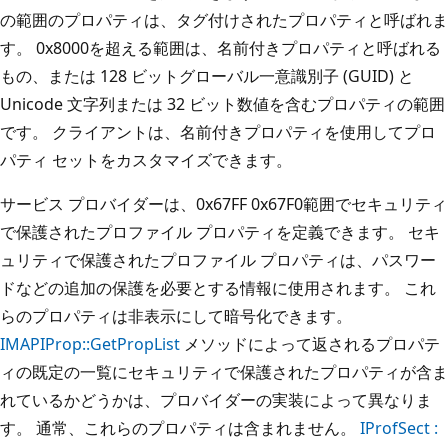
の範囲のプロパティは、タグ付けされたプロパティと呼ばれま
す。 0x8000を超える範囲は、名前付きプロパティと呼ばれる
もの、または 128 ビットグローバル一意識別子 (GUID) と
Unicode 文字列または 32 ビット数値を含むプロパティの範囲
です。 クライアントは、名前付きプロパティを使用してプロ
パティ セットをカスタマイズできます。
サービス プロバイダーは、0x67FF 0x67F0範囲でセキュリティ
で保護されたプロファイル プロパティを定義できます。 セキ
ュリティで保護されたプロファイル プロパティは、パスワー
ドなどの追加の保護を必要とする情報に使用されます。 これ
らのプロパティは非表示にして暗号化できます。
IMAPIProp::GetPropList
メソッドによって返されるプロパテ
ィの既定の一覧にセキュリティで保護されたプロパティが含ま
れているかどうかは、プロバイダーの実装によって異なりま
す。 通常、これらのプロパティは含まれません。
IProfSect :