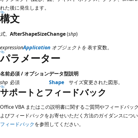
れた後に発生します。
構文
式
。
AfterShapeSizeChange
(
shp
)
expression
Application
オブジェクトを
表す変数。
パラメーター
名前
必須 / オプション
データ型
説明
shp
必須
Shape
サイズ変更された図形。
サポートとフィードバック
Office VBA またはこの説明書に関するご質問やフィードバ
よびフィードバックをお寄せいただく方法のガイダンスについ
フィードバック
を参照してください。
読