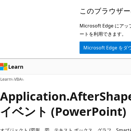
メ
このブラウザー
イ
ン
Microsoft Ed
コ
ートを利用できます。
ン
Microsoft Edge
テ
ン
ツ
Learn
に
Learn
VBA
ス
キ
Application.AfterSha
ッ
イベント (PowerPoint)
プ
オブジェクト (図形、図、テキスト ボックス、グラフ、SmartA