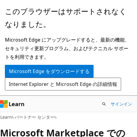
メ
このブラウザーはサポートされなく
イ
なりました。
ン
コ
Microsoft Edge にアップグレードすると、最新の機能、
ン
セキュリティ更新プログラム、およびテクニカル サポー
テ
トを利用できます。
ン
ツ
Microsoft Edge をダウンロードする
に
Internet Explorer と Microsoft Edge の詳細情報
ス
キ
ッ
Learn
サインイン
プ
Learn
パートナー センター
Microsoft Marketplace での