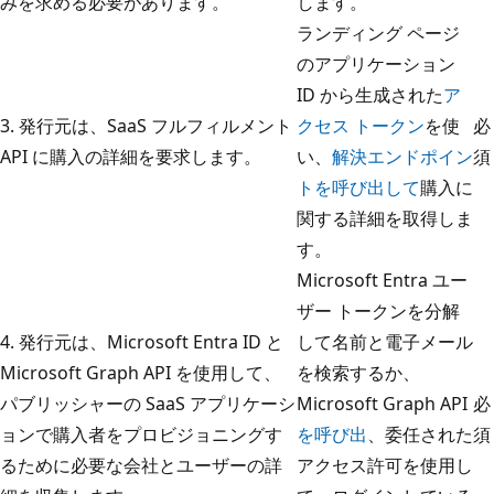
みを求める必要があります。
します。
ランディング ページ
のアプリケーション
ID から生成された
ア
3. 発行元は、SaaS フルフィルメント
クセス トークン
を使
必
API に購入の詳細を要求します。
い、
解決エンドポイン
須
トを呼び出して
購入に
関する詳細を取得しま
す。
Microsoft Entra ユー
ザー トークンを分解
4. 発行元は、Microsoft Entra ID と
して名前と電子メール
Microsoft Graph API を使用して、
を検索するか、
パブリッシャーの SaaS アプリケーシ
Microsoft Graph API
必
ョンで購入者をプロビジョニングす
を呼び出
、委任された
須
るために必要な会社とユーザーの詳
アクセス許可を使用し