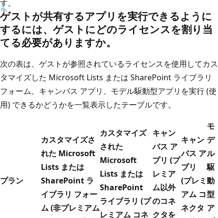
す。
ゲストが共有するアプリを実行できるように
するには、ゲストにどのライセンスを割り当
てる必要がありますか。
次の表は、ゲストが参照されているライセンスを使用してカス
タマイズした Microsoft Lists または SharePoint ライブラリ
フォーム、キャンバス アプリ、モデル駆動型アプリを実行 (使
用) できるかどうかを一覧表示したテーブルです。
モ
カスタマイズ
キャン
カスタマイズさ
キャン
デ
された
バス ア
れた Microsoft
バス ア
ル
Microsoft
プリ (プ
Lists または
プリ
駆
Lists または
レミア
プラン
SharePoint ラ
(プレミ
動
SharePoint
ム以外
イブラリ フォー
アム コ
型
ライブラリ (プ
のコネ
ム (非プレミアム
ネクタ
ア
レミアム コネ
クタを