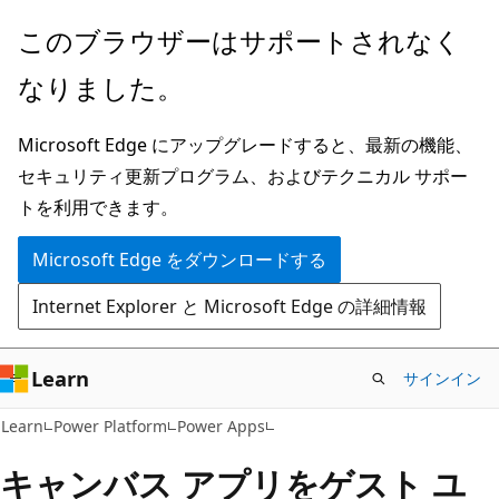
メ
このブラウザーはサポートされなく
イ
なりました。
ン
コ
Microsoft Edge にアップグレードすると、最新の機能、
ン
セキュリティ更新プログラム、およびテクニカル サポー
テ
トを利用できます。
ン
ツ
Microsoft Edge をダウンロードする
に
Internet Explorer と Microsoft Edge の詳細情報
ス
キ
ッ
Learn
サインイン
プ
Learn
Power Platform
Power Apps
キャンバス アプリをゲスト ユ