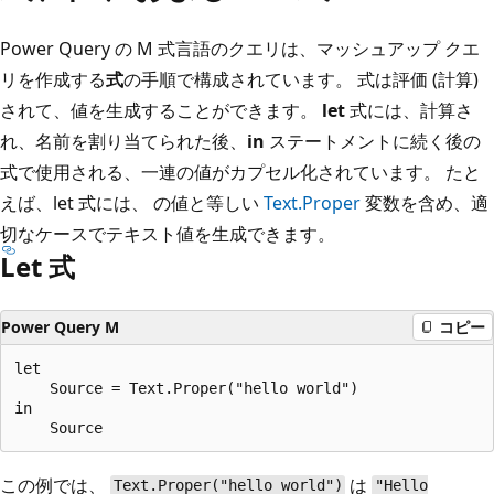
Power Query の M 式言語のクエリは、マッシュアップ クエ
リを作成する
式
の手順で構成されています。 式は評価 (計算)
されて、値を生成することができます。
let
式には、計算さ
れ、名前を割り当てられた後、
in
ステートメントに続く後の
式で使用される、一連の値がカプセル化されています。 たと
えば、let 式には、
の値と等しい
Text.Proper
変数を含め、適
切なケースでテキスト値を生成できます。
Let 式
Power Query M
コピー
let

    Source = Text.Proper("hello world")

in

この例では、
は
Text.Proper("hello world")
"Hello