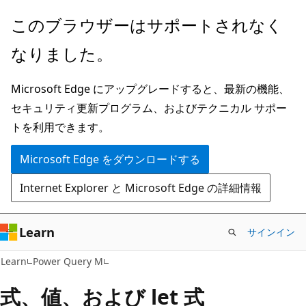
メ
このブラウザーはサポートされなく
イ
なりました。
ン
コ
Microsoft Edge にアップグレードすると、最新の機能、
ン
セキュリティ更新プログラム、およびテクニカル サポー
テ
トを利用できます。
ン
ツ
Microsoft Edge をダウンロードする
に
Internet Explorer と Microsoft Edge の詳細情報
ス
キ
ッ
Learn
サインイン
プ
Learn
Power Query M
式、値、および let 式