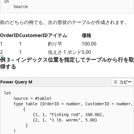
in

前のどちらの例でも、次の形状のテーブルが作成されます。
OrderID
CustomerID
アイテム
価格
1
1
釣り竿
100.00
2
1
虫えさ 1 ポンド
5.00
例 3 – インデックス位置を指定してテーブルから行を取
得する
Power Query M
コピー
let

    Source = #table(

    type table [OrderID = number, CustomerID = number, 
        {

            {1, 1, "Fishing rod", 100.00},

            {2, 1, "1 lb. worms", 5.00}

         }

    )
