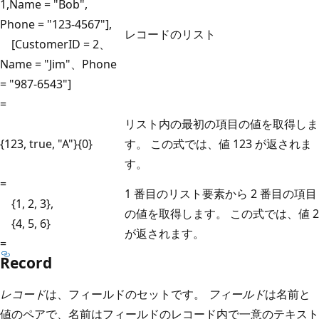
1,Name = "Bob",
Phone = "123-4567"],
レコードのリスト
[CustomerID = 2、
Name = "Jim"、Phone
= "987-6543"]
=
リスト内の最初の項目の値を取得しま
{123, true, "A"}{0}
す。 この式では、値 123 が返されま
す。
=
1 番目のリスト要素から 2 番目の項目
{1, 2, 3},
の値を取得します。 この式では、値 2
{4, 5, 6}
が返されます。
=
Record
レコード
は、フィールドのセットです。
フィールド
は名前と
値のペアで、名前はフィールドのレコード内で一意のテキスト