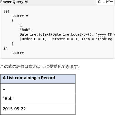
Power Query M
コピー
let

    Source =

    {

        1,

        "Bob",

        DateTime.ToText(DateTime.LocalNow(), "yyyy-MM-d
        [OrderID = 1, CustomerID = 1, Item = "Fishing r
    }

in

この式の評価は次のように視覚化できます。