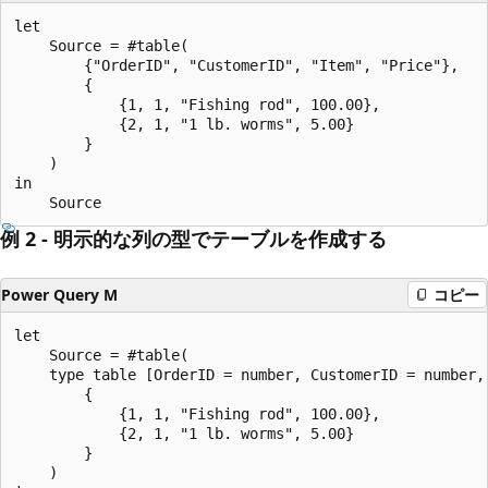
let

    Source = #table(

        {"OrderID", "CustomerID", "Item", "Price"},

        {

            {1, 1, "Fishing rod", 100.00},

            {2, 1, "1 lb. worms", 5.00}

        }

    )

in

例 2 - 明示的な列の型でテーブルを作成する
Power Query M
コピー
let

    Source = #table(

    type table [OrderID = number, CustomerID = number, 
        {

            {1, 1, "Fishing rod", 100.00},

            {2, 1, "1 lb. worms", 5.00}

        }

    )
