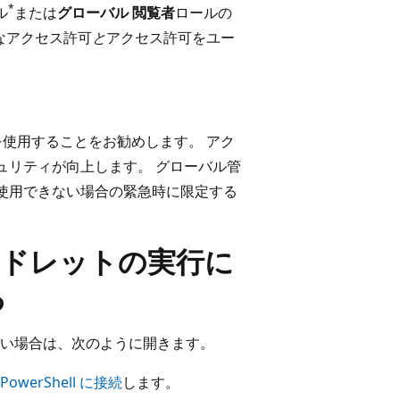
*
ル
または
グローバル 閲覧者
ロールの
要なアクセス許可
と
アクセス許可をユー
ルを使用することをお勧めします。 アク
ュリティが向上します。 グローバル管
使用できない場合の緊急時に限定する
マンドレットの実行に
る
いていない場合は、次のように開きます。
PowerShell に接続
します。