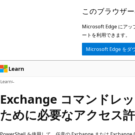
メ
このブラウザー
イ
ン
Microsoft Ed
コ
ートを利用できます。
ン
Microsoft Edge
テ
ン
ツ
Learn
に
Learn
ス
キ
Exchange コマンド
ッ
ために必要なアクセス許
プ
PowerShell を使用して、任意の Exchange または Exchan