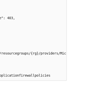
": 403,

/resourcegroups/{rg}/providers/Microsoft.Cdn/profiles/hdi