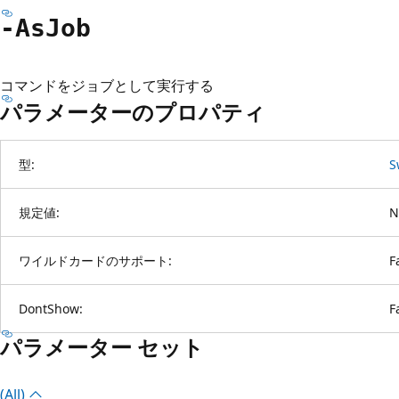
-As
Job
コマンドをジョブとして実行する
パラメーターのプロパティ
型:
S
規定値:
N
ワイルドカードのサポート:
F
DontShow:
F
パラメーター セット
(All)