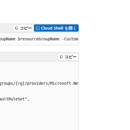
コピー
Cloud Shell を開く
コピー
groups/{rg}/providers/Microsoft.Network/frontdoorwebappli
ultRuleSet",
