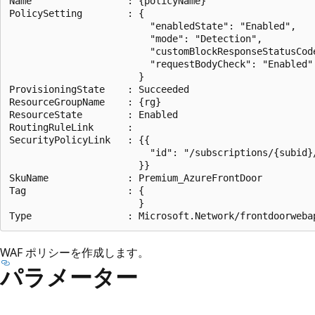
Name                 : {policyName}

PolicySetting        : {

                         "enabledState": "Enabled",

                         "mode": "Detection",

                         "customBlockResponseStatusCode
                         "requestBodyCheck": "Enabled"

                       }

ProvisioningState    : Succeeded

ResourceGroupName    : {rg}

ResourceState        : Enabled

RoutingRuleLink      :

SecurityPolicyLink   : {{

                         "id": "/subscriptions/{subid}
                       }}

SkuName              : Premium_AzureFrontDoor

Tag                  : {

                       }

WAF ポリシーを作成します。
パラメーター