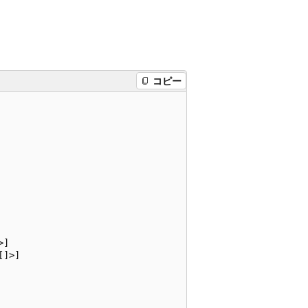
コピー
]

]>]
