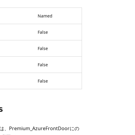
Named
False
False
False
False
s
remium_AzureFrontDoorにの