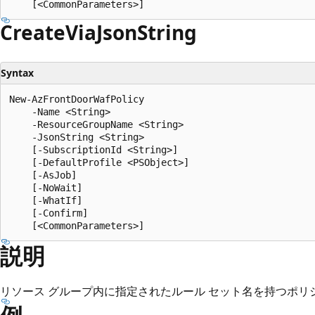
Create
Via
Json
String
Syntax
New-AzFrontDoorWafPolicy

    -Name <String>

    -ResourceGroupName <String>

    -JsonString <String>

    [-SubscriptionId <String>]

    [-DefaultProfile <PSObject>]

    [-AsJob]

    [-NoWait]

    [-WhatIf]

    [-Confirm]

説明
リソース グループ内に指定されたルール セット名を持つポリ