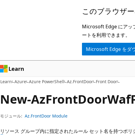
メ
ペ
このブラウザー
イ
ー
ン
ジ
Microsoft Ed
コ
内
ートを利用できます。
ン
ナ
Microsoft Edge
テ
ビ
ン
ゲ
ツ
ー
Learn
に
シ
Learn
Azure
Azure PowerShell
Az.FrontDoor
Front Door
ス
ョ
キ
ン
New-Az
Front
Door
Waf
ッ
に
プ
ス
モジュール:
Az.FrontDoor Module
キ
ッ
リソース グループ内に指定されたルール セット名を持つポリ