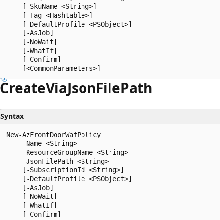
    [-SkuName <String>]

    [-Tag <Hashtable>]

    [-DefaultProfile <PSObject>]

    [-AsJob]

    [-NoWait]

    [-WhatIf]

    [-Confirm]

Create
Via
Json
File
Path
Syntax
New-AzFrontDoorWafPolicy

    -Name <String>

    -ResourceGroupName <String>

    -JsonFilePath <String>

    [-SubscriptionId <String>]

    [-DefaultProfile <PSObject>]

    [-AsJob]

    [-NoWait]

    [-WhatIf]

    [-Confirm]
