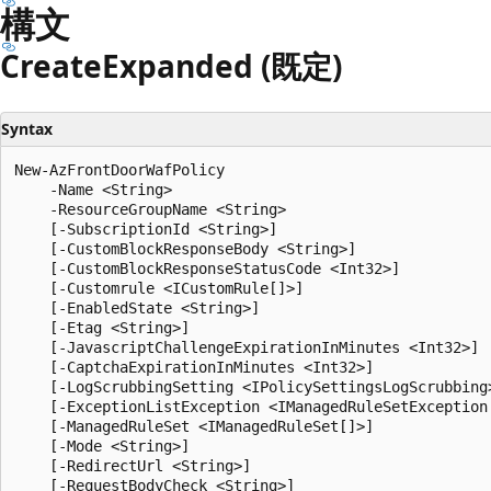
プ
構文
Create
Expanded (既定)
Syntax
New-AzFrontDoorWafPolicy

    -Name <String>

    -ResourceGroupName <String>

    [-SubscriptionId <String>]

    [-CustomBlockResponseBody <String>]

    [-CustomBlockResponseStatusCode <Int32>]

    [-Customrule <ICustomRule[]>]

    [-EnabledState <String>]

    [-Etag <String>]

    [-JavascriptChallengeExpirationInMinutes <Int32>]

    [-CaptchaExpirationInMinutes <Int32>]

    [-LogScrubbingSetting <IPolicySettingsLogScrubbing>
    [-ExceptionListException <IManagedRuleSetException[
    [-ManagedRuleSet <IManagedRuleSet[]>]

    [-Mode <String>]

    [-RedirectUrl <String>]

    [-RequestBodyCheck <String>]
