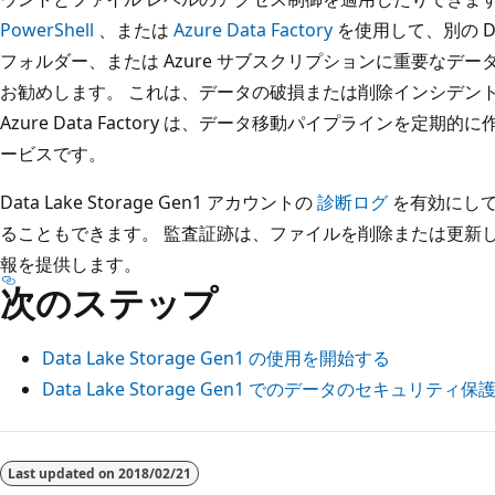
PowerShell
、または
Azure Data Factory
を使用して、別の Data
フォルダー、または Azure サブスクリプションに重要なデ
お勧めします。 これは、データの破損または削除インシデン
Azure Data Factory は、データ移動パイプラインを定
ービスです。
Data Lake Storage Gen1 アカウントの
診断ログ
を有効にして
ることもできます。 監査証跡は、ファイルを削除または更新
報を提供します。
次のステップ
Data Lake Storage Gen1 の使用を開始する
Data Lake Storage Gen1 でのデータのセキュリティ保
読
み
Last updated on
2018/02/21