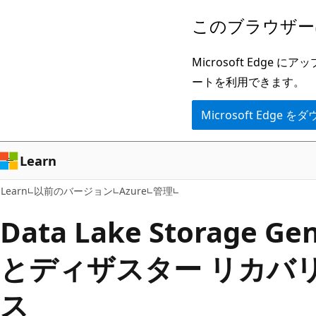
メ
このブラウザー
イ
ン
Microsoft Ed
コ
ートを利用できます。
ン
Microsoft Edge
テ
ン
ツ
Learn
に
Learn
以前のバージョン
Azure
管理
ス
キ
Data Lake Storage 
ッ
とディザスター リカバ
プ
ス