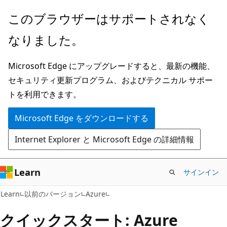
メ
このブラウザーはサポートされなく
イ
なりました。
ン
コ
Microsoft Edge にアップグレードすると、最新の機能、
ン
セキュリティ更新プログラム、およびテクニカル サポー
テ
トを利用できます。
ン
ツ
Microsoft Edge をダウンロードする
に
Internet Explorer と Microsoft Edge の詳細情報
ス
キ
ッ
Learn
サインイン
プ
Learn
以前のバージョン
Azure
クイックスタート: Azure