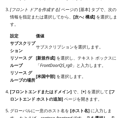
[フロント ドアを作成する]
ページの [基本] タブで、次の
情報を指定または選択してから、
[次へ: 構成]
を選択しま
す。
設定
価値
サブスクリプ
サブスクリプションを選択します。
ション
リソース グ
[新規作成]
を選択し、テキスト ボックスに
ループ
「
FrontDoorQS_rg0
」と入力します。
リソース グ
[米国中部]
を選択します。
ループの場所
[フロントエンドまたはドメイン]
で、[
+
] を選択して
[フ
ロントエンド ホストの追加]
ページを開きます。
グローバルに一意のホスト名を
[ホスト名]
に入力しま