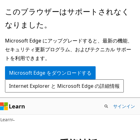
メ
このブラウザーはサポートされなく
イ
なりました。
ン
コ
Microsoft Edge にアップグレードすると、最新の機能、
ン
セキュリティ更新プログラム、およびテクニカル サポー
テ
トを利用できます。
ン
ツ
Microsoft Edge をダウンロードする
に
Internet Explorer と Microsoft Edge の詳細情報
ス
キ
ッ
Learn
サインイン
プ
Learn