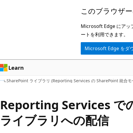
メ
このブラウザー
イ
ン
Microsoft Ed
コ
ートを利用できます。
ン
Microsoft Edge
テ
ン
ツ
Learn
に
SharePoint ライブラリ (Reporting Services の SharePoint 統合
ス
キ
Reporting Services で
ッ
プ
ライブラリへの配信