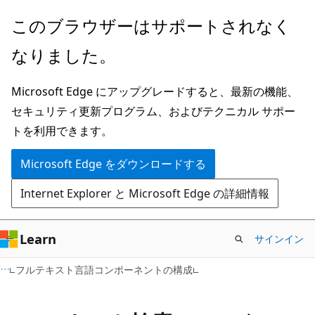
メ
このブラウザーはサポートされなく
イ
なりました。
ン
コ
Microsoft Edge にアップグレードすると、最新の機能、
ン
セキュリティ更新プログラム、およびテクニカル サポー
テ
トを利用できます。
ン
ツ
Microsoft Edge をダウンロードする
に
Internet Explorer と Microsoft Edge の詳細情報
ス
キ
ッ
Learn
サインイン
プ
フルテキスト言語コンポーネントの構成