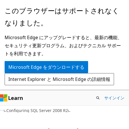
メ
このブラウザーはサポートされなく
イ
なりました。
ン
コ
Microsoft Edge にアップグレードすると、最新の機能、
ン
セキュリティ更新プログラム、およびテクニカル サポー
テ
トを利用できます。
ン
ツ
Microsoft Edge をダウンロードする
に
Internet Explorer と Microsoft Edge の詳細情報
ス
キ
ッ
Learn
サインイン
プ
Configuring SQL Server 2008 R2