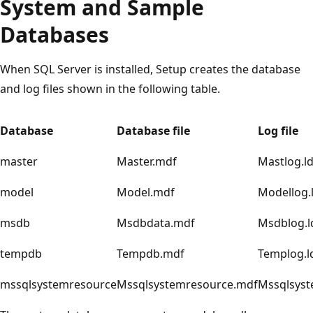
System and Sample
Databases
When SQL Server is installed, Setup creates the database
and log files shown in the following table.
Database
Database file
Log file
master
Master.mdf
Mastlog.ld
model
Model.mdf
Modellog.
msdb
Msdbdata.mdf
Msdblog.l
tempdb
Tempdb.mdf
Templog.l
mssqlsystemresource
Mssqlsystemresource.mdf
Mssqlsyst