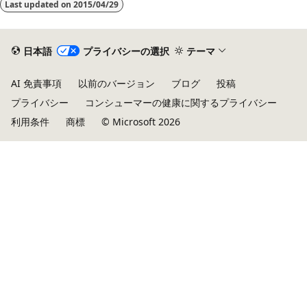
Last updated on
2015/04/29
取
り
モ
日本語
プライバシーの選択
テーマ
ー
AI 免責事項
以前のバージョン
ブログ
投稿
ド
プライバシー
コンシューマーの健康に関するプライバシー
が
利用条件
商標
© Microsoft 2026
無
効