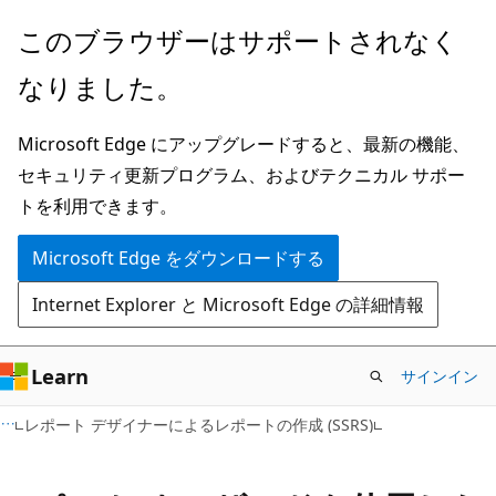
メ
このブラウザーはサポートされなく
イ
なりました。
ン
コ
Microsoft Edge にアップグレードすると、最新の機能、
ン
セキュリティ更新プログラム、およびテクニカル サポー
テ
トを利用できます。
ン
ツ
Microsoft Edge をダウンロードする
に
Internet Explorer と Microsoft Edge の詳細情報
ス
キ
ッ
Learn
サインイン
プ
レポート デザイナーによるレポートの作成 (SSRS)