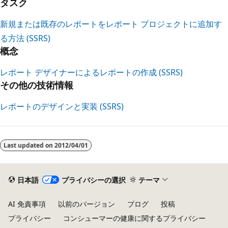
タスク
新規または既存のレポートをレポート プロジェクトに追加す
る方法 (SSRS)
概念
レポート デザイナーによるレポートの作成 (SSRS)
その他の技術情報
レポートのデザインと実装 (SSRS)
読
み
Last updated on
2012/04/01
取
り
モ
日本語
プライバシーの選択
テーマ
ー
AI 免責事項
以前のバージョン
ブログ
投稿
ド
プライバシー
コンシューマーの健康に関するプライバシー
が