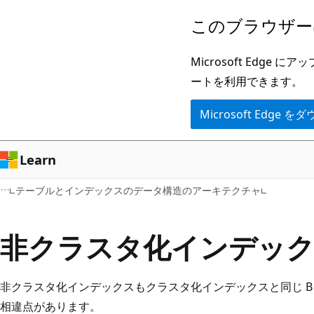
メ
このブラウザー
イ
ン
Microsoft Ed
コ
ートを利用できます。
ン
Microsoft Edge
テ
ン
ツ
Learn
に
テーブルとインデックスのデータ構造のアーキテクチャ
ス
キ
非クラスタ化インデッ
ッ
プ
非クラスタ化インデックスもクラスタ化インデックスと同じ B
相違点があります。