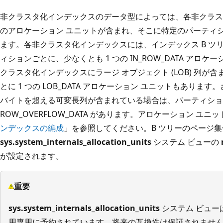
非クラスタ化インデックスのデータ型によっては、各非クラスタ
のアロケーション ユニットが含まれ、そこに特定のパーティ
ます。各非クラスタ化インデックスには、インデックス B ツ
ィションごとに、少なくとも 1 つの IN_ROW_DATA アロ
クラスタ化インデックスにラージ オブジェクト (LOB) 列
とに 1 つの LOB_DATA アロケーション ユニットもあります
バイトを超える可変長列が含まれている場合は、パーティション
ROW_OVERFLOW_DATA があります。アロケーション ユ
ンデックスの編成
」を参照してください。B ツリーのページ
sys.system_internals_allocation_units
システム ビューの
が設定されます。
重要
sys.system_internals_allocation_units
システム ビューは Mi
用専用に予約されています。将来の互換性は保証されませ