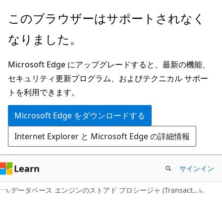
メ
このブラウザーはサポートされなく
イ
なりました。
ン
コ
Microsoft Edge にアップグレードすると、最新の機能、
ン
セキュリティ更新プログラム、およびテクニカル サポー
テ
トを利用できます。
ン
ツ
Microsoft Edge をダウンロードする
に
Internet Explorer と Microsoft Edge の詳細情報
ス
キ
ッ
Learn
サインイン
プ
データベース エンジンのストアド プロシージャ (Transact-SQL)