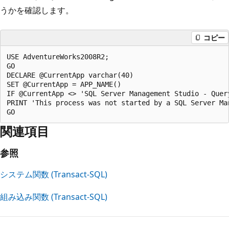
うかを確認します。
コピー
USE AdventureWorks2008R2;

GO

DECLARE @CurrentApp varchar(40)

SET @CurrentApp = APP_NAME()

IF @CurrentApp <> 'SQL Server Management Studio - Query
PRINT 'This process was not started by a SQL Server Man
関連項目
参照
システム関数 (Transact-SQL)
組み込み関数 (Transact-SQL)
読
み