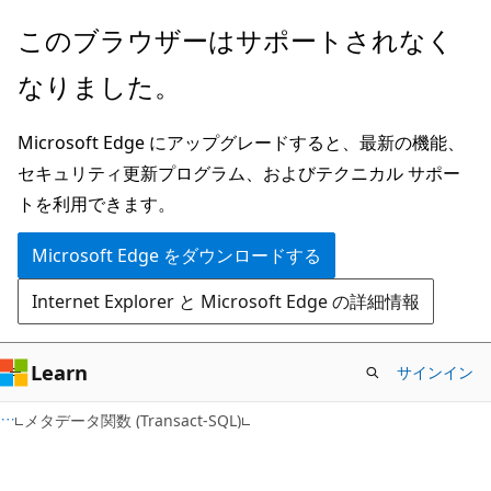
メ
このブラウザーはサポートされなく
イ
なりました。
ン
コ
Microsoft Edge にアップグレードすると、最新の機能、
ン
セキュリティ更新プログラム、およびテクニカル サポー
テ
トを利用できます。
ン
ツ
Microsoft Edge をダウンロードする
に
Internet Explorer と Microsoft Edge の詳細情報
ス
キ
ッ
Learn
サインイン
プ
メタデータ関数 (Transact-SQL)