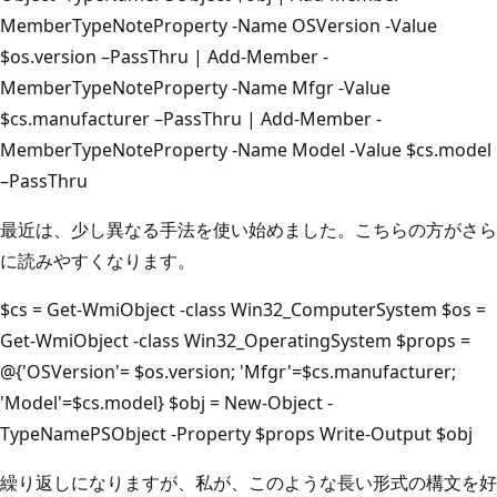
MemberTypeNoteProperty -Name OSVersion -Value
$os.version –PassThru | Add-Member -
MemberTypeNoteProperty -Name Mfgr -Value
$cs.manufacturer –PassThru | Add-Member -
MemberTypeNoteProperty -Name Model -Value $cs.model
–PassThru
最近は、少し異なる手法を使い始めました。こちらの方がさら
に読みやすくなります。
$cs = Get-WmiObject -class Win32_ComputerSystem $os =
Get-WmiObject -class Win32_OperatingSystem $props =
@{'OSVersion'= $os.version; 'Mfgr'=$cs.manufacturer;
'Model'=$cs.model} $obj = New-Object -
TypeNamePSObject -Property $props Write-Output $obj
繰り返しになりますが、私が、このような長い形式の構文を好