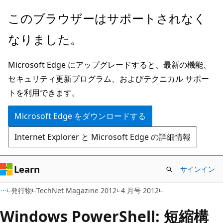
メ
このブラウザーはサポートされなく
イ
なりました。
ン
コ
Microsoft Edge にアップグレードすると、最新の機能、
ン
セキュリティ更新プログラム、およびテクニカル サポー
テ
トを利用できます。
ン
ツ
Microsoft Edge をダウンロードする
に
Internet Explorer と Microsoft Edge の詳細情報
ス
キ
ッ
Learn
サインイン
プ
発行物
TechNet Magazine 2012
4 月号 2012
Windows PowerShell: 短縮構