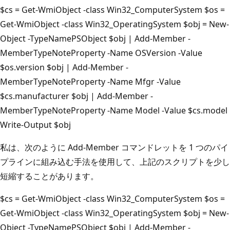
$cs = Get-WmiObject -class Win32_ComputerSystem $os =
Get-WmiObject -class Win32_OperatingSystem $obj = New-
Object -TypeNamePSObject $obj | Add-Member -
MemberTypeNoteProperty -Name OSVersion -Value
$os.version $obj | Add-Member -
MemberTypeNoteProperty -Name Mfgr -Value
$cs.manufacturer $obj | Add-Member -
MemberTypeNoteProperty -Name Model -Value $cs.model
Write-Output $obj
私は、次のように Add-Member コマンドレットを 1 つのパイ
プラインに組み込む手法を使用して、上記のスクリプトを少し
短縮することがあります。
$cs = Get-WmiObject -class Win32_ComputerSystem $os =
Get-WmiObject -class Win32_OperatingSystem $obj = New-
Object -TypeNamePSObject $obj | Add-Member -