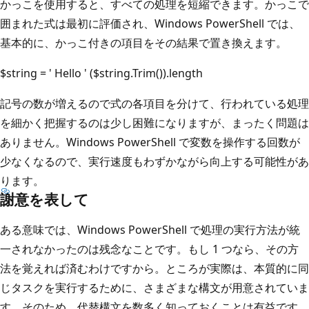
かっこを使用すると、すべての処理を短縮できます。かっこで
囲まれた式は最初に評価され、Windows PowerShell では、
基本的に、かっこ付きの項目をその結果で置き換えます。
$string = ' Hello ' ($string.Trim()).length
記号の数が増えるので式の各項目を分けて、行われている処理
を細かく把握するのは少し困難になりますが、まったく問題は
ありません。Windows PowerShell で変数を操作する回数が
少なくなるので、実行速度もわずかながら向上する可能性があ
ります。
謝意を表して
ある意味では、Windows PowerShell で処理の実行方法が統
一されなかったのは残念なことです。もし 1 つなら、その方
法を覚えれば済むわけですから。ところが実際は、本質的に同
じタスクを実行するために、さまざまな構文が用意されていま
す。そのため、代替構文を数多く知っておくことは有益です。