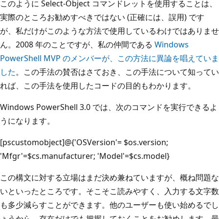
このように Select-Object コマンドレットを使用することは、
実際のところお勧めすべきではない (正確には、誤用) です
が、私だけがこのような方法で使用しているわけではありませ
ん。2008 年のことですが、私の仲間である
Windows
PowerShell MVP のメンバーが、この方法に異論を唱えていま
した
。この手法の賛否はさておき、この手法について知ってい
れば、この手法を使用したコードの目的もわかります。
Windows PowerShell 3.0 では、次のコマンドを実行できるよ
うになります。
[pscustomobject]@{'OSVersion'= $os.version;
'Mfgr'=$cs.manufacturer; 'Model'=$cs.model}
この構文に対する立場はまだ決め兼ねていますが、概ね問題な
いといったところです。そこそこ読みやすく、入力する文字数
も多少減らすことができます。他のユーザーも使い始めるでし
ょうから、存在だけでも把握しておくことをお勧めします。最