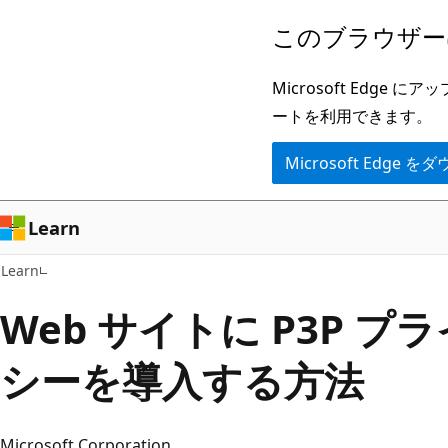
メ
このブラウザー
イ
ン
Microsoft Ed
コ
ートを利用できます。
ン
Microsoft Edge
テ
ン
ツ
Learn
に
Learn
ス
キ
Web サイトに P3P プ
ッ
シーを導入する方法
プ
Microsoft Corporation