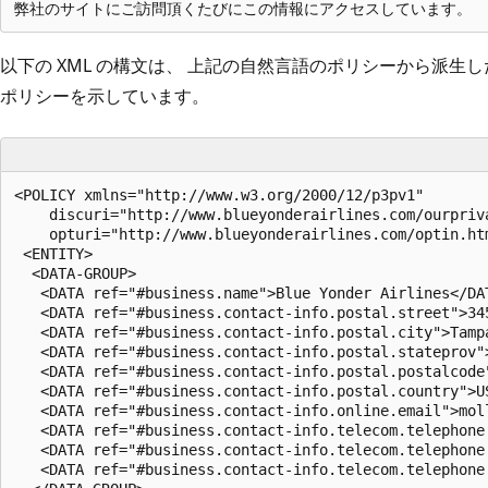
以下の XML の構文は、 上記の自然言語のポリシーから派生し
ポリシーを示しています。
<POLICY xmlns="http://www.w3.org/2000/12/p3pv1"

    discuri="http://www.blueyonderairlines.com/ourpriva
    opturi="http://www.blueyonderairlines.com/optin.htm
 <ENTITY>

  <DATA-GROUP>

   <DATA ref="#business.name">Blue Yonder Airlines</DAT
   <DATA ref="#business.contact-info.postal.street">345
   <DATA ref="#business.contact-info.postal.city">Tampa
   <DATA ref="#business.contact-info.postal.stateprov">
   <DATA ref="#business.contact-info.postal.postalcode"
   <DATA ref="#business.contact-info.postal.country">US
   <DATA ref="#business.contact-info.online.email">moll
   <DATA ref="#business.contact-info.telecom.telephone.
   <DATA ref="#business.contact-info.telecom.telephone.
   <DATA ref="#business.contact-info.telecom.telephone.