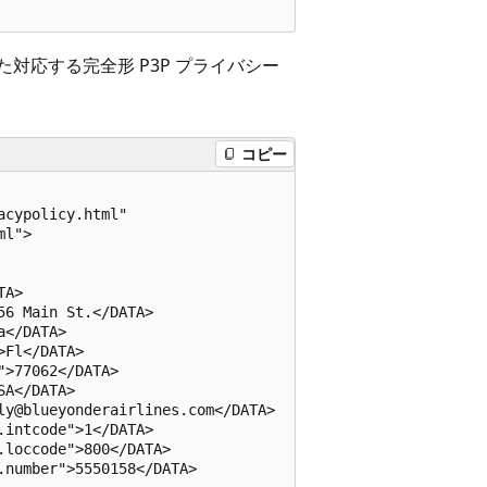
た対応する完全形 P3P プライバシー
コピー
cypolicy.html"  

l">

A>

6 Main St.</DATA>

</DATA>

Fl</DATA>

>77062</DATA>

A</DATA>

y@blueyonderairlines.com</DATA>

intcode">1</DATA>

loccode">800</DATA>

number">5550158</DATA>
