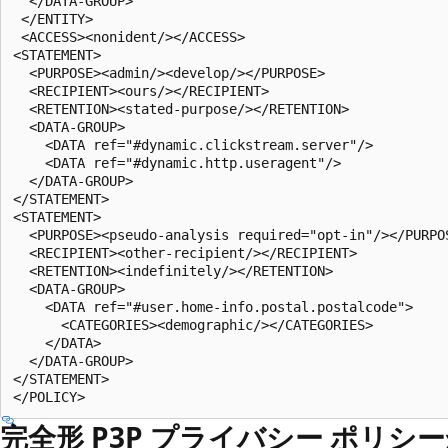
  </DATA-GROUP>

 </ENTITY>

 <ACCESS><nonident/></ACCESS>

<STATEMENT>

  <PURPOSE><admin/><develop/></PURPOSE>

  <RECIPIENT><ours/></RECIPIENT>

  <RETENTION><stated-purpose/></RETENTION>

  <DATA-GROUP>

    <DATA ref="#dynamic.clickstream.server"/>

    <DATA ref="#dynamic.http.useragent"/>

  </DATA-GROUP>

</STATEMENT>

<STATEMENT>

  <PURPOSE><pseudo-analysis required="opt-in"/></PURPOS
  <RECIPIENT><other-recipient/></RECIPIENT>

  <RETENTION><indefinitely/></RETENTION>

  <DATA-GROUP>

    <DATA ref="#user.home-info.postal.postalcode">

      <CATEGORIES><demographic/></CATEGORIES>

    </DATA>

  </DATA-GROUP>

</STATEMENT>

完全形 P3P プライバシー ポリシーか