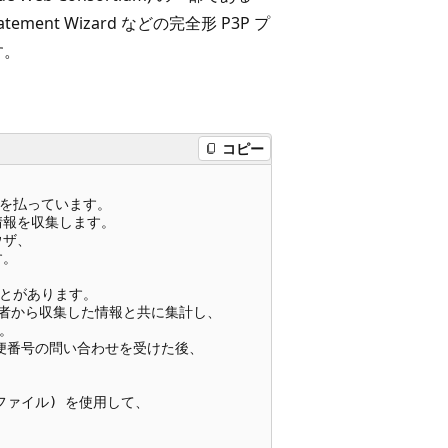
tement Wizard などの完全形 P3P プ
す。
コピー
意を払っています。

報を収集します。

ザ、

。

とがあります。

者から収集した情報と共に集計し、



便番号の問い合わせを受けた後、

さなファイル) を使用して、
