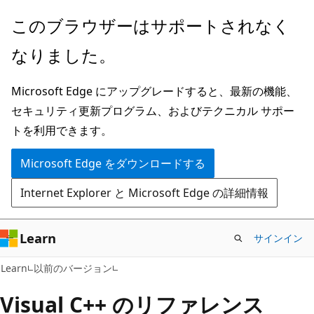
メ
このブラウザーはサポートされなく
イ
なりました。
ン
コ
Microsoft Edge にアップグレードすると、最新の機能、
ン
セキュリティ更新プログラム、およびテクニカル サポー
テ
トを利用できます。
ン
ツ
Microsoft Edge をダウンロードする
に
Internet Explorer と Microsoft Edge の詳細情報
ス
キ
ッ
Learn
サインイン
プ
Learn
以前のバージョン
Visual C++ のリファレンス