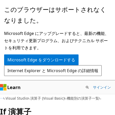
メ
このブラウザーはサポートされなく
イ
なりました。
ン
コ
Microsoft Edge にアップグレードすると、最新の機能、
ン
セキュリティ更新プログラム、およびテクニカル サポー
テ
トを利用できます。
ン
ツ
Microsoft Edge をダウンロードする
に
Internet Explorer と Microsoft Edge の詳細情報
ス
キ
ッ
Learn
サインイン
プ
Visual Studio
演算子 (Visual Basic)
機能別の演算子一覧
If 演算子