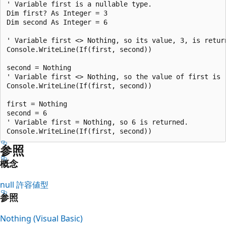
' Variable first is a nullable type.

Dim first? As Integer = 3

Dim second As Integer = 6

' Variable first <> Nothing, so its value, 3, is return
Console.WriteLine(If(first, second))

second = Nothing

' Variable first <> Nothing, so the value of first is r
Console.WriteLine(If(first, second))

first = Nothing

second = 6

' Variable first = Nothing, so 6 is returned.

参照
概念
null 許容値型
参照
Nothing (Visual Basic)