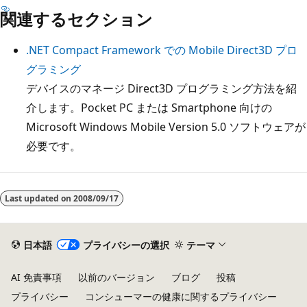
関連するセクション
.NET Compact Framework での Mobile Direct3D プロ
グラミング
デバイスのマネージ Direct3D プログラミング方法を紹
介します。Pocket PC または Smartphone 向けの
Microsoft Windows Mobile Version 5.0 ソフトウェアが
必要です。
読
み
Last updated on
2008/09/17
取
り
日本語
プライバシーの選択
テーマ
モ
ー
AI 免責事項
以前のバージョン
ブログ
投稿
ド
プライバシー
コンシューマーの健康に関するプライバシー