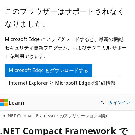
メ
このブラウザーはサポートされなく
イ
なりました。
ン
コ
Microsoft Edge にアップグレードすると、最新の機能、
ン
セキュリティ更新プログラム、およびテクニカル サポー
テ
トを利用できます。
ン
ツ
Microsoft Edge をダウンロードする
に
Internet Explorer と Microsoft Edge の詳細情報
ス
キ
ッ
Learn
サインイン
プ
.NET Compact Framework のアプリケーション開発
.NET Compact Framework で