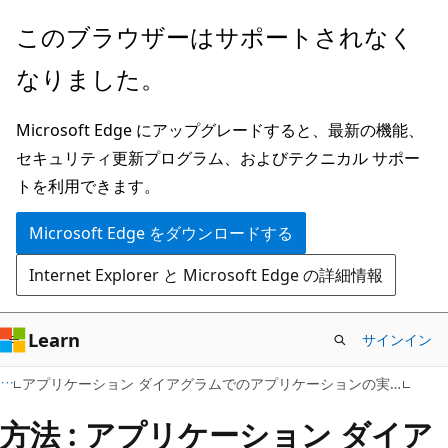
メ
このブラウザーはサポートされなく
イ
なりました。
ン
コ
Microsoft Edge にアップグレードすると、最新の機能、
ン
セキュリティ更新プログラム、およびテクニカル サポー
テ
トを利用できます。
ン
ツ
Microsoft Edge をダウンロードする
に
Internet Explorer と Microsoft Edge の詳細情報
ス
キ
ッ
Learn
サインイン
プ
アプリケーション ダイアグラムでのアプリケーションの実装
方法 : アプリケーション ダイア