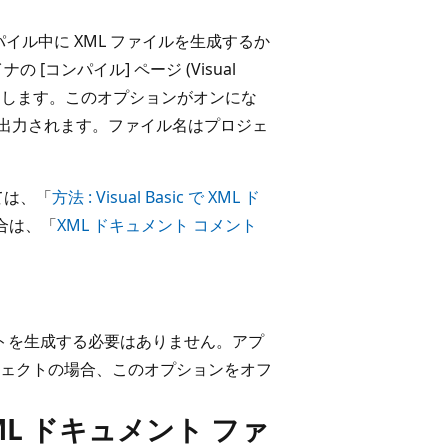
パイル中に XML ファイルを生成するか
コンパイル] ページ (Visual
合) で設定します。このオプションがオンにな
的に出力されます。ファイル名はプロジェ
いては、「
方法 : Visual Basic で XML ド
場合は、「
XML ドキュメント コメント
ントを生成する必要はありません。アプ
ェクトの場合、このオプションをオフ
 XML ドキュメント ファ