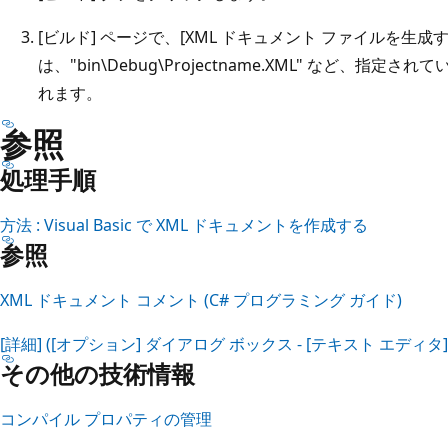
[ビルド] ページで、[XML ドキュメント ファイルを生成
は、"bin\Debug\Projectname.XML" など、
れます。
参照
処理手順
方法 : Visual Basic で XML ドキュメントを作成する
参照
XML ドキュメント コメント (C# プログラミング ガイド)
[詳細] ([オプション] ダイアログ ボックス - [テキスト エディタ] - 
その他の技術情報
コンパイル プロパティの管理
読