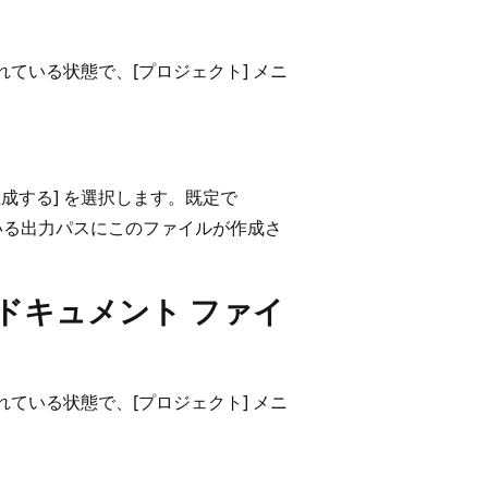
ている状態で、[プロジェクト] メニ
生成する] を選択します。既定で
指定されている出力パスにこのファイルが作成さ
ML ドキュメント ファイ
ている状態で、[プロジェクト] メニ