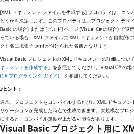
[XML ドキュメント ファイルを生成する] プロパティは、コン
どうかを決定します。このプロパティは、プロジェクト デザイナの [
Basic の場合) または [ビルド] ページ (Visual C# の場
っている場合、XML ファイルに XML ドキュメントが自動
クト名に拡張子 .xml が付けられた名前となります。
Visual Basic プロジェクトの XML ドキュメントの詳細につ
キュメントを作成する
」を参照してください。Visual C# の
(C# プログラミング ガイド)
」を参照してください。
ヒント :
通常、プロジェクトをコンパイルするたびに XML ドキュメ
リケーションが完成した時点で生成できます。大規模なプロジ
にすると、コンパイル速度が上がる可能性があります。
Visual Basic プロジェクト用に