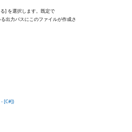
する] を選択します。既定で
指定されている出力パスにこのファイルが作成さ
[C#])