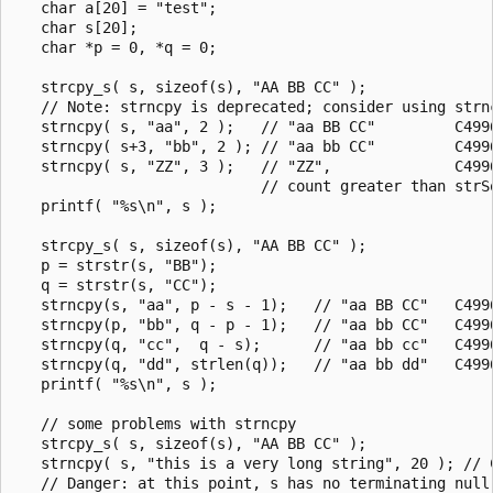
   char a[20] = "test";

   char s[20];

   char *p = 0, *q = 0;

   strcpy_s( s, sizeof(s), "AA BB CC" );

   // Note: strncpy is deprecated; consider using strnc
   strncpy( s, "aa", 2 );   // "aa BB CC"         C4996
   strncpy( s+3, "bb", 2 ); // "aa bb CC"         C4996
   strncpy( s, "ZZ", 3 );   // "ZZ",              C4996
                            // count greater than strSo
   printf( "%s\n", s );

   strcpy_s( s, sizeof(s), "AA BB CC" );

   p = strstr(s, "BB");

   q = strstr(s, "CC");

   strncpy(s, "aa", p - s - 1);   // "aa BB CC"   C4996
   strncpy(p, "bb", q - p - 1);   // "aa bb CC"   C4996
   strncpy(q, "cc",  q - s);      // "aa bb cc"   C4996
   strncpy(q, "dd", strlen(q));   // "aa bb dd"   C4996
   printf( "%s\n", s );

   // some problems with strncpy

   strcpy_s( s, sizeof(s), "AA BB CC" );

   strncpy( s, "this is a very long string", 20 ); // C
   // Danger: at this point, s has no terminating null
