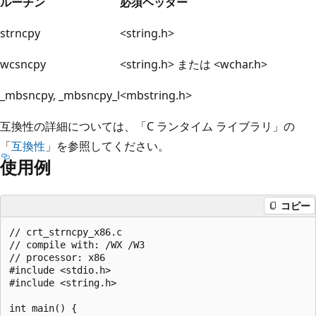
ルーチン
必須ヘッダー
strncpy
<string.h>
wcsncpy
<string.h> または <wchar.h>
_mbsncpy, _mbsncpy_l
<mbstring.h>
互換性の詳細については、「C ランタイム ライブラリ」の
「
互換性
」を参照してください。
使用例
コピー
// crt_strncpy_x86.c

// compile with: /WX /W3

// processor: x86

#include <stdio.h>

#include <string.h>

int main() {
