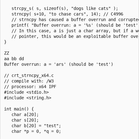
   strcpy_s( s, sizeof(s), "dogs like cats" );

   strncpy( s+10, "to chase cars", 14); // C4996

   // strncpy has caused a buffer overrun and corrupted
   printf( "Buffer overrun: a = '%s' (should be 'test')
   // In this case, a is just a char array, but if a we
   // pointer, this would be an exploitable buffer over
}

ZZ

aa bb dd

Buffer overrun: a = 'ars' (should be 'test')

// crt_strncpy_x64.c

// compile with: /W3

// processor: x64 IPF

#include <stdio.h>

#include <string.h>

int main() {

   char a[20];

   char s[20];

   char b[20] = "test";

   char *p = 0, *q = 0;
