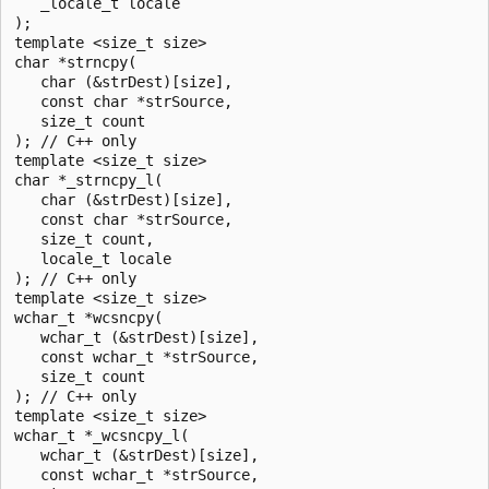
   _locale_t locale

);

template <size_t size>

char *strncpy(

   char (&strDest)[size],

   const char *strSource,

   size_t count 

); // C++ only

template <size_t size>

char *_strncpy_l(

   char (&strDest)[size],

   const char *strSource,

   size_t count,

   locale_t locale 

); // C++ only

template <size_t size>

wchar_t *wcsncpy(

   wchar_t (&strDest)[size],

   const wchar_t *strSource,

   size_t count 

); // C++ only

template <size_t size>

wchar_t *_wcsncpy_l(

   wchar_t (&strDest)[size],

   const wchar_t *strSource,
