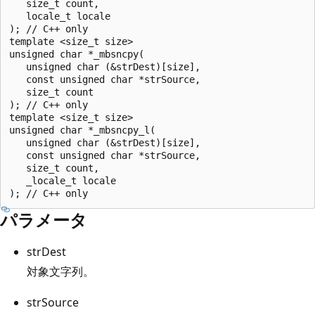
   size_t count,

   locale_t locale 

); // C++ only

template <size_t size>

unsigned char *_mbsncpy(

   unsigned char (&strDest)[size],

   const unsigned char *strSource,

   size_t count 

); // C++ only

template <size_t size>

unsigned char *_mbsncpy_l(

   unsigned char (&strDest)[size],

   const unsigned char *strSource,

   size_t count,

   _locale_t locale

パラメータ
strDest
対象文字列。
strSource