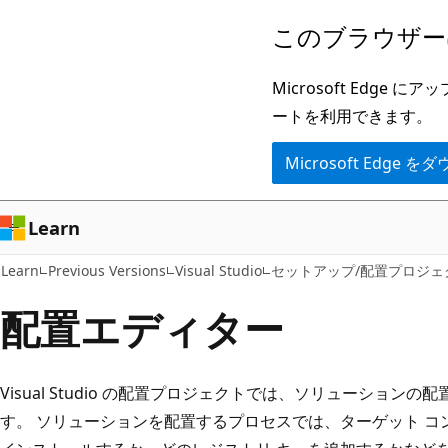
メ
このブラウザー
イ
ン
Microsoft Ed
コ
ートを利用できます。
ン
Microsoft Edge
テ
ン
ツ
Learn
に
Learn
Previous Versions
Visual Studio
セットアップ/配置プロジェ
ス
キ
配置エディター
ッ
プ
Visual Studio の配置プロジェクトでは、ソリューショ
す。 ソリューションを配置するプロセスでは、ターゲット 