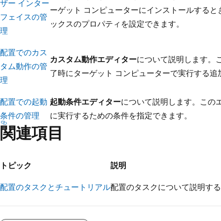
ザー インター
ーゲット コンピューターにインストールすると
フェイスの管
ックスのプロパティを設定できます。
理
配置でのカス
カスタム動作エディター
について説明します。
タム動作の管
了時にターゲット コンピューターで実行する追
理
配置での起動
起動条件エディター
について説明します。この
条件の管理
に実行するための条件を指定できます。
関連項目
トピック
説明
配置のタスクとチュートリアル
配置のタスクについて説明する
読
み