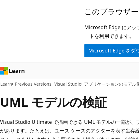
メ
このブラウザー
イ
ン
Microsoft Ed
コ
ートを利用できます。
ン
Microsoft Edge
テ
ン
ツ
Learn
に
Learn
Previous Versions
Visual Studio
アプリケーションのモデル
ス
キ
UML モデルの検証
ッ
プ
Visual Studio Ultimate で描画できる UML モデル
があります。たとえば、ユース ケースのアクターを表す生存