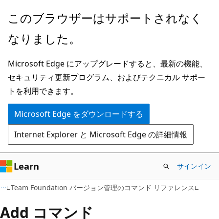
メ
このブラウザーはサポートされなく
イ
なりました。
ン
コ
Microsoft Edge にアップグレードすると、最新の機能、
ン
セキュリティ更新プログラム、およびテクニカル サポー
テ
トを利用できます。
ン
ツ
Microsoft Edge をダウンロードする
に
Internet Explorer と Microsoft Edge の詳細情報
ス
キ
ッ
Learn
サインイン
プ
Team Foundation バージョン管理のコマンド リファレンス
Add コマンド