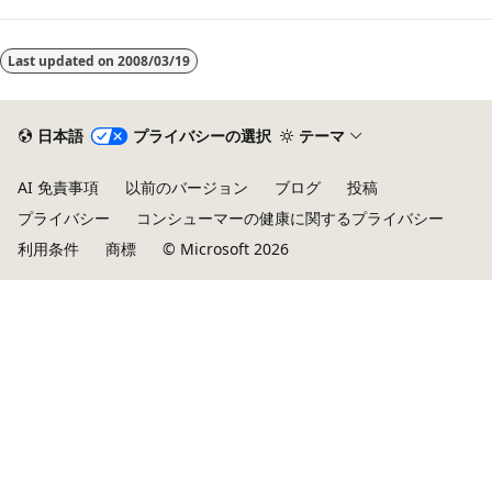
読
み
Last updated on
2008/03/19
取
り
日本語
プライバシーの選択
テーマ
モ
ー
AI 免責事項
以前のバージョン
ブログ
投稿
ド
プライバシー
コンシューマーの健康に関するプライバシー
が
利用条件
商標
© Microsoft 2026
無
効