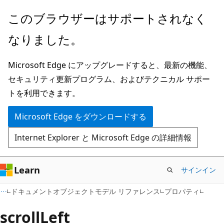
メ
このブラウザーはサポートされなく
イ
なりました。
ン
コ
Microsoft Edge にアップグレードすると、最新の機能、
ン
セキュリティ更新プログラム、およびテクニカル サポー
テ
トを利用できます。
ン
ツ
Microsoft Edge をダウンロードする
に
Internet Explorer と Microsoft Edge の詳細情報
ス
キ
ッ
Learn
サインイン
プ
ドキュメントオブジェクトモデル リファレンス
プロパティ
scrollLeft