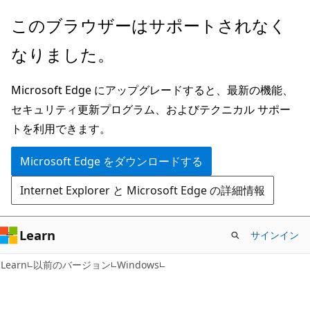
メ
このブラウザーはサポートされなく
イ
なりました。
ン
コ
Microsoft Edge にアップグレードすると、最新の機能、
ン
セキュリティ更新プログラム、およびテクニカル サポー
テ
トを利用できます。
ン
ツ
Microsoft Edge をダウンロードする
に
Internet Explorer と Microsoft Edge の詳細情報
ス
キ
ッ
Learn
サインイン
プ
Learn
以前のバージョン
Windows