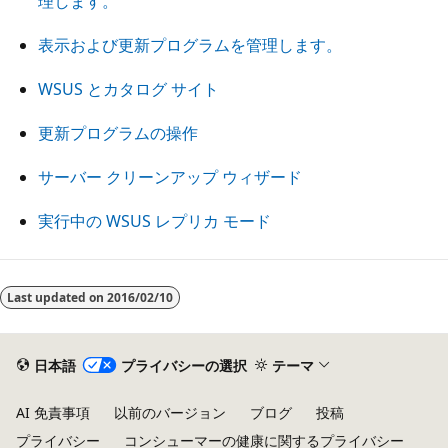
理します。
表示および更新プログラムを管理します。
WSUS とカタログ サイト
更新プログラムの操作
サーバー クリーンアップ ウィザード
実行中の WSUS レプリカ モード
読
み
Last updated on
2016/02/10
取
り
日本語
プライバシーの選択
テーマ
モ
ー
AI 免責事項
以前のバージョン
ブログ
投稿
ド
プライバシー
コンシューマーの健康に関するプライバシー