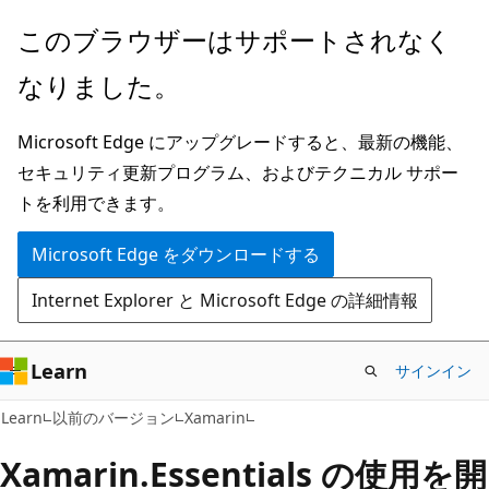
メ
このブラウザーはサポートされなく
イ
なりました。
ン
コ
Microsoft Edge にアップグレードすると、最新の機能、
ン
セキュリティ更新プログラム、およびテクニカル サポー
テ
トを利用できます。
ン
ツ
Microsoft Edge をダウンロードする
に
Internet Explorer と Microsoft Edge の詳細情報
ス
キ
ッ
Learn
サインイン
プ
Learn
以前のバージョン
Xamarin
Xamarin.Essentials の使用を開