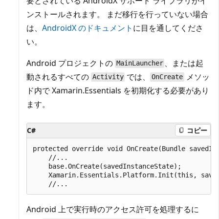
要とされている AndroidX サポート ライブラリがイ
ンストールされます。 まだ移行を行っていない場合
は、
AndroidX のドキュメント
に目を通してくださ
い。
Android プロジェクトの
、または起
MainLauncher
動されるすべての
では、
メソッ
Activity
OnCreate
ド内で Xamarin.Essentials を初期化する必要があり
ます。
C#
コピー
protected override void OnCreate(Bundle savedIns
    //...

    base.OnCreate(savedInstanceState);

    Xamarin.Essentials.Platform.Init(this, saved
Android 上で実行時のアクセス許可を処理するに