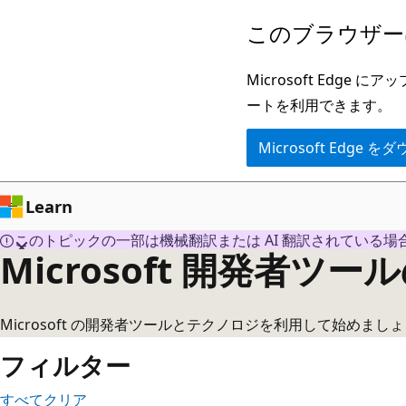
25
メ
このブラウザー
件
イ
の
ン
Microsoft Ed
結
コ
ートを利用できます。
果
ン
Microsoft Edge
テ
ン
ツ
Learn
に
このトピックの一部は機械翻訳または AI 翻訳されている場
Microsoft 開発者ツ
ス
キ
ッ
Microsoft の開発者ツールとテクノロジを利用して始め
プ
フィルター
すべてクリア