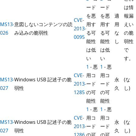
ード
ード
は情
を悪
を悪
適
報漏
CVE-
MS13-
意図しないコンテンツの読
用す
用す
用
えい
2013-
026
み込みの脆弱性
る可
る可
な
の脆
0095
能性
能性
し
弱性
は低
は低
で
い
い
す。
1
- 悪
1
- 悪
CVE-
用コ
用コ
MS13-
Windows USB 記述子の脆
永
(な
2013-
ード
ード
027
弱性
久
し)
1285
の可
の可
能性
能性
1
- 悪
1
- 悪
CVE-
用コ
用コ
MS13-
Windows USB 記述子の脆
永
(な
2013-
ード
ード
027
弱性
久
し)
1286
の可
の可