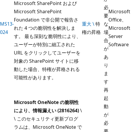
Microsoft SharePoint および
必
Microsoft SharePoint
Microsoft
要
Foundation で非公開で報告さ
Office、
MS13-
重大 \
特
な
れた 4 つの脆弱性を解決しま
Microsoft
024
権の昇格
場
す。 最も深刻な脆弱性により、
Server
合
ユーザーが特別に細工された
Software
が
URL をクリックしてユーザーを
あ
対象の SharePoint サイトに移
り
動した場合、特権が昇格される
ま
可能性があります。
す
再
起
Microsoft OneNote の脆弱性
動
により、情報漏えい (2816264)
\
が
\ このセキュリティ更新プログ
必
ラムは、Microsoft OneNote で
要