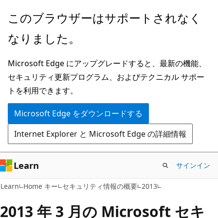
メ
このブラウザーはサポートされなく
イ
なりました。
ン
コ
Microsoft Edge にアップグレードすると、最新の機能、
ン
セキュリティ更新プログラム、およびテクニカル サポー
テ
トを利用できます。
ン
ツ
Microsoft Edge をダウンロードする
に
Internet Explorer と Microsoft Edge の詳細情報
ス
キ
ッ
Learn
サインイン
プ
Learn
Home キー
セキュリティ情報の概要
2013
2013 年 3 月の Microsoft セキ