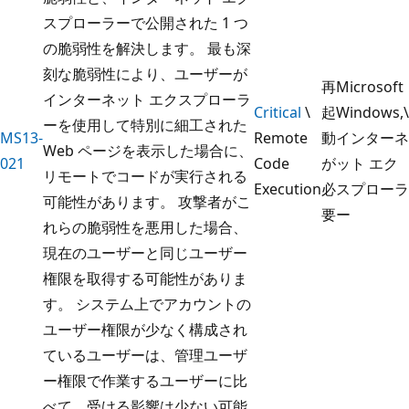
スプローラーで公開された 1 つ
の脆弱性を解決します。 最も深
刻な脆弱性により、ユーザーが
再
Microsoft
インターネット エクスプローラ
Critical
\
起
Windows,\
ーを使用して特別に細工された
MS13-
Remote
動
インターネ
Web ページを表示した場合に、
021
Code
が
ット エク
リモートでコードが実行される
Execution
必
スプローラ
可能性があります。 攻撃者がこ
要
ー
れらの脆弱性を悪用した場合、
現在のユーザーと同じユーザー
権限を取得する可能性がありま
す。 システム上でアカウントの
ユーザー権限が少なく構成され
ているユーザーは、管理ユーザ
ー権限で作業するユーザーに比
べて、受ける影響は少ない可能