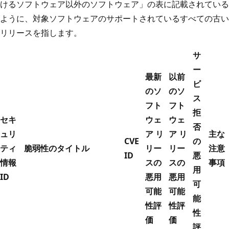
けるソフトウェア以外のソフトウェア」の表に記載されている
ように、対象ソフトウェアのサポートされているすべての古い
リリースを指します。
サ
ー
最新
以前
ビ
のソ
のソ
ス
フト
フト
拒
セキ
ウェ
ウェ
否
ュリ
ア リ
ア リ
主な
CVE
の
ティ
脆弱性のタイトル
リー
リー
注意
ID
悪
情報
スの
スの
事項
用
ID
悪用
悪用
可
可能
可能
能
性評
性評
性
価
価
評