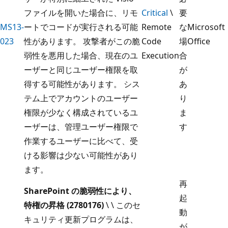
ファイルを開いた場合に、リモ
Critical
\
要
MS13-
ートでコードが実行される可能
Remote
な
Microsoft
023
性があります。 攻撃者がこの脆
Code
場
Office
弱性を悪用した場合、現在のユ
Execution
合
ーザーと同じユーザー権限を取
が
得する可能性があります。 シス
あ
テム上でアカウントのユーザー
り
権限が少なく構成されているユ
ま
ーザーは、管理ユーザー権限で
す
作業するユーザーに比べて、受
ける影響は少ない可能性があり
ます。
再
SharePoint の脆弱性により、
起
特権の昇格 (2780176)
\ \ このセ
動
キュリティ更新プログラムは、
が