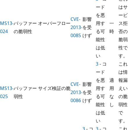
ード
はサ
を悪
ービ
CVE-
影響
MS13-
バッファー オーバーフロー
用す
一
ス拒
2013-
を受
024
の脆弱性
る可
時
否の
0085
けず
能性
脆弱
は低
性で
い
す。
3
- コ
これ
ード
は情
を悪
適
報漏
CVE-
影響
MS13-
バッファー サイズ検証の脆
用す
用
えい
2013-
を受
025
弱性
る可
な
の脆
0086
けず
能性
し
弱性
は低
で
い
す。
3
- コ
3
- コ
これ