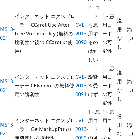
2
- コ
インターネット エクスプロ
ード
1
- 悪
適
ーラー CCaret Use After
CVE-
を悪
用コ
MS13-
用
(な
Free Vulnerability (無料の
2013-
用す
ード
021
な
し)
脆弱性の後の CCaret の使
0090
るの
の可
し
用)
は難
能性
しい
1
- 悪
適
インターネット エクスプロ
CVE-
影響
用コ
MS13-
用
(な
ーラー CElement の無料使
2013-
を受
ード
021
な
し)
用の脆弱性
0091
けず
の可
し
能性
1
- 悪
1
- 悪
適
インターネット エクスプロ
CVE-
用コ
用コ
MS13-
用
(な
ーラー GetMarkupPtr の
2013-
ード
ード
021
な
し)
無料使用の脆弱性
0092
の可
の可