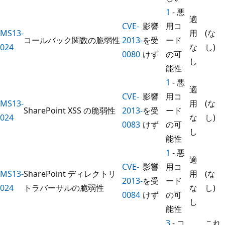
1
- 悪
適
CVE-
影響
用コ
MS13-
用
(な
コールバック関数の脆弱性
2013-
を受
ード
024
な
し)
0080
けず
の可
し
能性
1
- 悪
適
CVE-
影響
用コ
MS13-
用
(な
SharePoint XSS の脆弱性
2013-
を受
ード
024
な
し)
0083
けず
の可
し
能性
1
- 悪
適
CVE-
影響
用コ
MS13-
SharePoint ディレクトリ
用
(な
2013-
を受
ード
024
トラバーサルの脆弱性
な
し)
0084
けず
の可
し
能性
3
- コ
これ