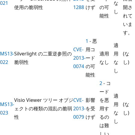
021
な
使用の脆弱性
1288
けず
の可
開さ
し
能性
れて
いま
す。
1
- 悪
適
CVE-
用コ
MS13-
Silverlight の二重逆参照の
適用
用
(な
2013-
ード
022
脆弱性
なし
な
し)
0074
の可
し
能性
2
- コ
ード
適
Visio Viewer ツリー オブジ
CVE-
影響
を悪
MS13-
用
(な
ェクトの種類の混乱の脆弱
2013-
を受
用す
023
な
し)
性
0079
けず
るの
し
は難
しい