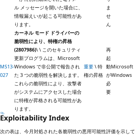
ル メッセージを開いた場合に、
ま
情報漏えいが起こる可能性があ
せ
ります。
ん
カーネル モード ドライバーの
脆弱性により、特権の昇格
(2807986)
\ \ このセキュリティ
再
更新プログラムは、Microsoft
起
MS13-
Windows で非公開で報告され
重要
\ 特
動
Microsoft
027
た 3 つの脆弱性を解決します。
権の昇格
が
Windows
これらの脆弱性により、攻撃者
必
がシステムにアクセスした場合
要
に特権が昇格される可能性があ
ります。
Exploitability Index
次の表は、今月対処された各脆弱性の悪用可能性評価を示して