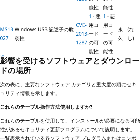
能性
能性
1
- 悪
1
- 悪
CVE-
用コ
用コ
MS13-
Windows USB 記述子の脆
永
(な
2013-
ード
ード
027
弱性
久
し)
1287
の可
の可
能性
能性
影響を受けるソフトウェアとダウンロー
ドの場所
次の表に、主要なソフトウェア カテゴリと重大度の順にセキ
ュリティ情報を示します。
これらのテーブル操作方法使用しますか?
これらのテーブルを使用して、インストールが必要になる可能
性があるセキュリティ更新プログラムについて説明します。
一覧表示されている各ソフトウェア プログラムまたはコンポ