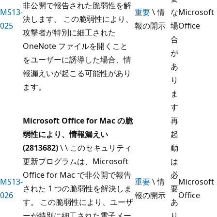
非公開で報告された脆弱性を解
MS13-
重要
\ 情
な
Microsoft
決します。 この脆弱性により、
025
報の開示
場
Office
攻撃者が特別に細工された
合
OneNote ファイルを開くこと
が
をユーザーに誘導した場合、情
あ
報漏えいが起こる可能性があり
り
ます。
ま
す
Microsoft Office for Mac の脆
再
弱性により、情報漏えい
起
(2813682)
\ \ このセキュリティ
動
更新プログラムは、Microsoft
は
Office for Mac で非公開で報告
必
MS13-
重要
\ 情
Microsoft
された 1 つの脆弱性を解決しま
要
026
報の開示
Office
す。 この脆弱性により、ユーザ
あ
ーが特別に細工された電子メー
り