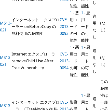
し
能性
能性
1
- 悪
1
- 悪
適
インターネット エクスプロ
CVE-
用コ
用コ
MS13-
用
(な
ーラー onBeforeCopy の
2013-
ード
ード
021
な
し)
無料使用の脆弱性
0093
の可
の可
し
能性
能性
1
- 悪
1
- 悪
適
Internet エクスプローラー
CVE-
用コ
用コ
MS13-
用
(な
removeChild Use After
2013-
ード
ード
021
な
し)
Free Vulnerability
0094
の可
の可
し
能性
能性
この
脆弱
1
- 悪
性は
適
インターネット エクスプロ
CVE-
影響
用コ
一般
MS13-
用
ーラー CTreeNode の無料
2013-
を受
ード
に公