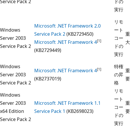
Service Pack 2
ドの
実行
リモ
Microsoft .NET Framework 2.0
Windows
ート
Service Pack 2
(KB2729450)
重
Server 2003
コー
[1]
Microsoft .NET Framework 4
大
Service Pack 2
ドの
(KB2729449)
実行
Windows
特権
[1]
Microsoft .NET Framework 4
重
Server 2003
の昇
(KB2737019)
要
Service Pack 2
格
リモ
Windows
ート
Server 2003
Microsoft .NET Framework 1.1
重
コー
x64 Edition
Service Pack 1
(KB2698023)
要
ドの
Service Pack 2
実行