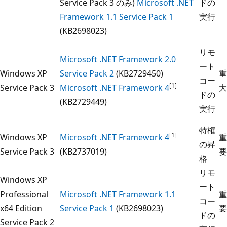
Service Pack 3 のみ)
Microsoft .NET
ドの
Framework 1.1 Service Pack 1
実行
(KB2698023)
リモ
Microsoft .NET Framework 2.0
ート
Windows XP
Service Pack 2
(KB2729450)
重
コー
[1]
Service Pack 3
Microsoft .NET Framework 4
大
ドの
(KB2729449)
実行
特権
[1]
Windows XP
Microsoft .NET Framework 4
重
の昇
Service Pack 3
(KB2737019)
要
格
リモ
Windows XP
ート
Professional
Microsoft .NET Framework 1.1
重
コー
x64 Edition
Service Pack 1
(KB2698023)
要
ドの
Service Pack 2