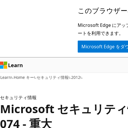
メ
このブラウザー
イ
ン
Microsoft Ed
コ
ートを利用できます。
ン
Microsoft Edge
テ
ン
ツ
Learn
に
Learn
Home キー
セキュリティ情報
2012
ス
キ
ッ
セキュリティ情報
Microsoft セキュリティ
プ
074 - 重大