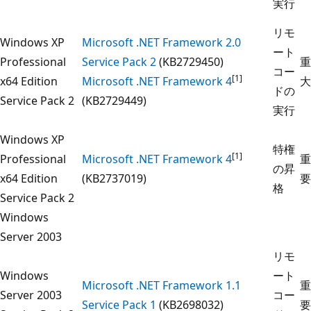
実行
リモ
Windows XP
Microsoft .NET Framework 2.0
ート
Professional
Service Pack 2
(KB2729450)
重
コー
[1]
x64 Edition
Microsoft .NET Framework 4
大
ドの
Service Pack 2
(KB2729449)
実行
Windows XP
特権
[1]
Professional
Microsoft .NET Framework 4
重
の昇
x64 Edition
(KB2737019)
要
格
Service Pack 2
Windows
Server 2003
リモ
Windows
ート
Microsoft .NET Framework 1.1
重
Server 2003
コー
Service Pack 1
(KB2698032)
要