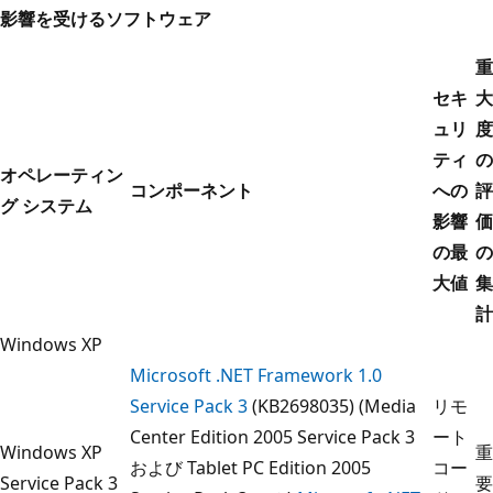
影響を受けるソフトウェア
重
セキ
大
ュリ
度
ティ
の
オペレーティン
コンポーネント
への
評
グ システム
影響
価
の最
の
大値
集
計
Windows XP
Microsoft .NET Framework 1.0
Service Pack 3
(KB2698035) (Media
リモ
Center Edition 2005 Service Pack 3
ート
Windows XP
重
および Tablet PC Edition 2005
コー
Service Pack 3
要