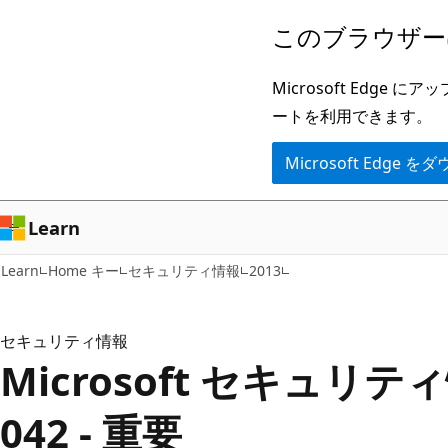
メ
このブラウザー
イ
ン
Microsoft Ed
コ
ートを利用できます。
ン
Microsoft Edge
テ
ン
ツ
Learn
に
Learn
Home キー
セキュリティ情報
2013
ス
キ
ッ
セキュリティ情報
Microsoft セキュリティ
プ
042 - 重要