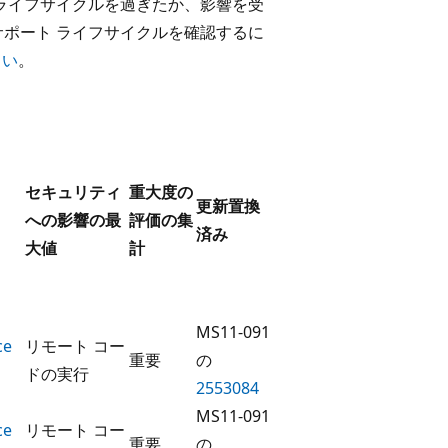
 ライフサイクルを過ぎたか、影響を受
サポート ライフサイクルを確認するに
さい
。
セキュリティ
重大度の
更新置換
への影響の最
評価の集
済み
大値
計
MS11-091
ce
リモート コー
重要
の
ドの実行
2553084
MS11-091
ce
リモート コー
重要
の