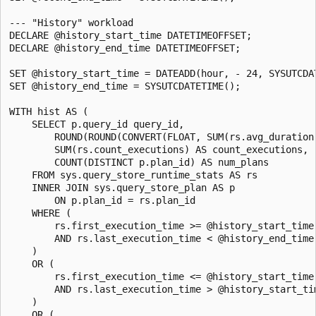
--- "History" workload

DECLARE @history_start_time DATETIMEOFFSET;

DECLARE @history_end_time DATETIMEOFFSET;

SET @history_start_time = DATEADD(hour, - 24, SYSUTCDAT
SET @history_end_time = SYSUTCDATETIME();

WITH hist AS (

    SELECT p.query_id query_id,

        ROUND(ROUND(CONVERT(FLOAT, SUM(rs.avg_duration
        SUM(rs.count_executions) AS count_executions,

        COUNT(DISTINCT p.plan_id) AS num_plans

    FROM sys.query_store_runtime_stats AS rs

    INNER JOIN sys.query_store_plan AS p

        ON p.plan_id = rs.plan_id

    WHERE (

        rs.first_execution_time >= @history_start_time

        AND rs.last_execution_time < @history_end_time

    )

    OR (

        rs.first_execution_time <= @history_start_time

        AND rs.last_execution_time > @history_start_tim
    )

    OR (
