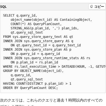
SQL
コピー
SELECT q.query_id,

    object_name(object_id) AS ContainingObject,

    COUNT(*) AS QueryPlanCount,

    STRING_AGG(p.plan_id, ',') plan_ids,

    qt.query_sql_text

FROM sys.query_store_query_text AS qt

INNER JOIN sys.query_store_query AS q

    ON qt.query_text_id = q.query_text_id

INNER JOIN sys.query_store_plan AS p

    ON p.query_id = q.query_id

INNER JOIN sys.query_store_runtime_stats AS rs

    ON p.plan_id = rs.plan_id

WHERE rs.last_execution_time > DATEADD(HOUR, -1, GETUTC
GROUP BY OBJECT_NAME(object_id),

    q.query_id,

    qt.query_sql_text

HAVING COUNT(DISTINCT p.plan_id) > 1

次のクエリは、これらのクエリと過去 1 時間以内のすべての