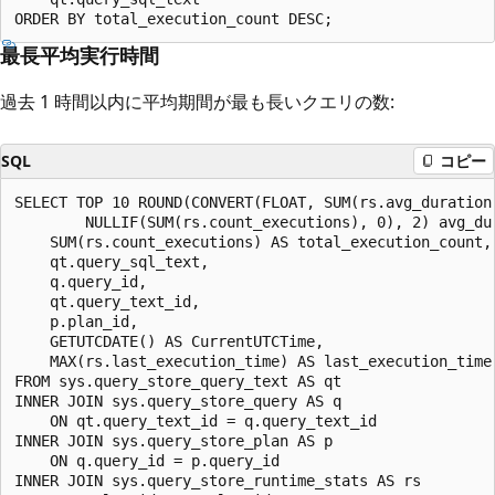
最長平均実行時間
過去 1 時間以内に平均期間が最も長いクエリの数:
SQL
コピー
SELECT TOP 10 ROUND(CONVERT(FLOAT, SUM(rs.avg_duration 
        NULLIF(SUM(rs.count_executions), 0), 2) avg_dur
    SUM(rs.count_executions) AS total_execution_count,

    qt.query_sql_text,

    q.query_id,

    qt.query_text_id,

    p.plan_id,

    GETUTCDATE() AS CurrentUTCTime,

    MAX(rs.last_execution_time) AS last_execution_time

FROM sys.query_store_query_text AS qt

INNER JOIN sys.query_store_query AS q

    ON qt.query_text_id = q.query_text_id

INNER JOIN sys.query_store_plan AS p

    ON q.query_id = p.query_id

INNER JOIN sys.query_store_runtime_stats AS rs
