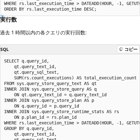
WHERE rs.last_execution_time > DATEADD(HOUR, -1, GETUTC
実行数
過去 1 時間以内の各クエリの実行回数:
SQL
コピー
SELECT q.query_id,

    qt.query_text_id,

    qt.query_sql_text,

    SUM(rs.count_executions) AS total_execution_count

FROM sys.query_store_query_text AS qt

INNER JOIN sys.query_store_query AS q

    ON qt.query_text_id = q.query_text_id

INNER JOIN sys.query_store_plan AS p

    ON q.query_id = p.query_id

INNER JOIN sys.query_store_runtime_stats AS rs

    ON p.plan_id = rs.plan_id

WHERE rs.last_execution_time > DATEADD(HOUR, -1, GETUTC
GROUP BY q.query_id,

    qt.query_text_id,

    qt.query_sql_text
