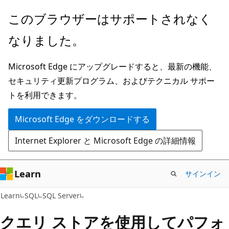
メ
このブラウザーはサポートされなく
イ
なりました。
ン
コ
Microsoft Edge にアップグレードすると、最新の機能、
ン
セキュリティ更新プログラム、およびテクニカル サポー
テ
トを利用できます。
ン
ツ
Microsoft Edge をダウンロードする
に
Internet Explorer と Microsoft Edge の詳細情報
ス
キ
ッ
Learn
サインイン
プ
Learn
SQL
SQL Server
クエリ ストアを使用してパフォ