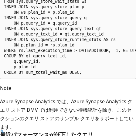
FROM sys.query_store_wait_stats ws

INNER JOIN sys.query_store_plan p

    ON ws.plan_id = p.plan_id

INNER JOIN sys.query_store_query q

    ON p.query_id = q.query_id

INNER JOIN sys.query_store_query_text qt

    ON q.query_text_id = qt.query_text_id

INNER JOIN sys.query_store_runtime_stats AS rs

    ON p.plan_id = rs.plan_id

WHERE rs.last_execution_time > DATEADD(HOUR, -1, GETUTC
GROUP BY qt.query_text_id,

    q.query_id,

    p.plan_id

Note
Azure Synapse Analytics では、Azure Synapse Analytics ク
エリ ストア DMV では利用できない待機統計を除き、このセ
クションのクエリ ストアのサンプル クエリをサポートしてい
ます。
最近パフォーマンスが低下したクエリ