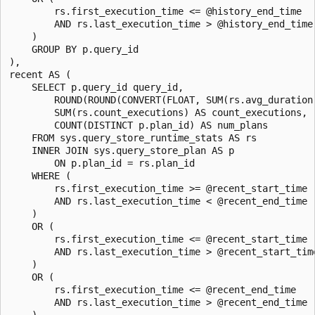
        rs.first_execution_time <= @history_end_time

        AND rs.last_execution_time > @history_end_time

    )

    GROUP BY p.query_id

),

recent AS (

    SELECT p.query_id query_id,

        ROUND(ROUND(CONVERT(FLOAT, SUM(rs.avg_duration
        SUM(rs.count_executions) AS count_executions,

        COUNT(DISTINCT p.plan_id) AS num_plans

    FROM sys.query_store_runtime_stats AS rs

    INNER JOIN sys.query_store_plan AS p

        ON p.plan_id = rs.plan_id

    WHERE (

        rs.first_execution_time >= @recent_start_time

        AND rs.last_execution_time < @recent_end_time

    )

    OR (

        rs.first_execution_time <= @recent_start_time

        AND rs.last_execution_time > @recent_start_time
    )

    OR (

        rs.first_execution_time <= @recent_end_time

        AND rs.last_execution_time > @recent_end_time

    )
