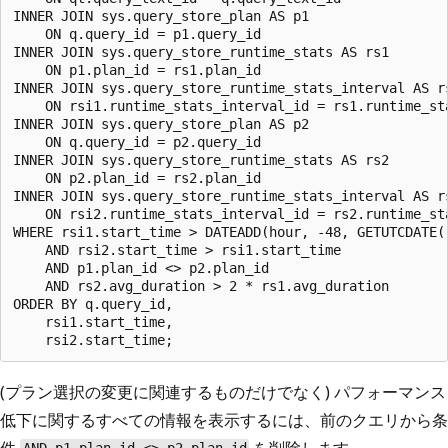
INNER JOIN sys.query_store_plan AS p1

    ON q.query_id = p1.query_id

INNER JOIN sys.query_store_runtime_stats AS rs1

    ON p1.plan_id = rs1.plan_id

INNER JOIN sys.query_store_runtime_stats_interval AS rs
    ON rsi1.runtime_stats_interval_id = rs1.runtime_sta
INNER JOIN sys.query_store_plan AS p2

    ON q.query_id = p2.query_id

INNER JOIN sys.query_store_runtime_stats AS rs2

    ON p2.plan_id = rs2.plan_id

INNER JOIN sys.query_store_runtime_stats_interval AS rs
    ON rsi2.runtime_stats_interval_id = rs2.runtime_sta
WHERE rsi1.start_time > DATEADD(hour, -48, GETUTCDATE()
    AND rsi2.start_time > rsi1.start_time

    AND p1.plan_id <> p2.plan_id

    AND rs2.avg_duration > 2 * rs1.avg_duration

ORDER BY q.query_id,

    rsi1.start_time,

(プラン選択の変更に関連するものだけでなく) パフォーマンス
低下に関するすべての情報を表示するには、前のクエリから条
件
を削除します。