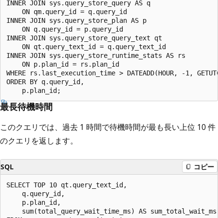
INNER JOIN sys.query_store_query AS q

    ON qm.query_id = q.query_id

INNER JOIN sys.query_store_plan AS p

    ON q.query_id = p.query_id

INNER JOIN sys.query_store_query_text qt

    ON qt.query_text_id = q.query_text_id

INNER JOIN sys.query_store_runtime_stats AS rs

    ON p.plan_id = rs.plan_id

WHERE rs.last_execution_time > DATEADD(HOUR, -1, GETUTC
ORDER BY q.query_id,

最長待機時間
このクエリでは、過去 1 時間で待機時間が最も長い上位 10 件
のクエリを返します。
SQL
コピー
SELECT TOP 10 qt.query_text_id,

    q.query_id,

    p.plan_id,

    sum(total_query_wait_time_ms) AS sum_total_wait_ms
