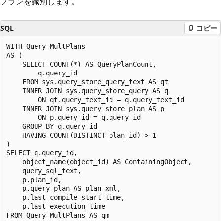
プランを識別します。
SQL
コピー
WITH Query_MultPlans

AS (

    SELECT COUNT(*) AS QueryPlanCount,

        q.query_id

    FROM sys.query_store_query_text AS qt

    INNER JOIN sys.query_store_query AS q

        ON qt.query_text_id = q.query_text_id

    INNER JOIN sys.query_store_plan AS p

        ON p.query_id = q.query_id

    GROUP BY q.query_id

    HAVING COUNT(DISTINCT plan_id) > 1

)

SELECT q.query_id,

    object_name(object_id) AS ContainingObject,

    query_sql_text,

    p.plan_id,

    p.query_plan AS plan_xml,

    p.last_compile_start_time,

    p.last_execution_time

FROM Query_MultPlans AS qm
