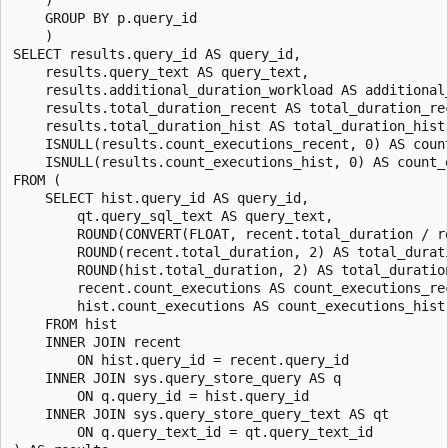
    GROUP BY p.query_id

    )

SELECT results.query_id AS query_id,

    results.query_text AS query_text,

    results.additional_duration_workload AS additional_
    results.total_duration_recent AS total_duration_rec
    results.total_duration_hist AS total_duration_hist,
    ISNULL(results.count_executions_recent, 0) AS count
    ISNULL(results.count_executions_hist, 0) AS count_e
FROM (

    SELECT hist.query_id AS query_id,

        qt.query_sql_text AS query_text,

        ROUND(CONVERT(FLOAT, recent.total_duration / r
        ROUND(recent.total_duration, 2) AS total_durati
        ROUND(hist.total_duration, 2) AS total_duration
        recent.count_executions AS count_executions_rec
        hist.count_executions AS count_executions_hist

    FROM hist

    INNER JOIN recent

        ON hist.query_id = recent.query_id

    INNER JOIN sys.query_store_query AS q

        ON q.query_id = hist.query_id

    INNER JOIN sys.query_store_query_text AS qt

        ON q.query_text_id = qt.query_text_id
