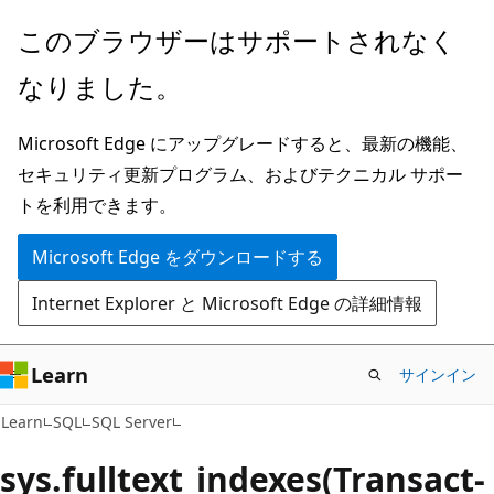
メ
このブラウザーはサポートされなく
イ
なりました。
ン
コ
Microsoft Edge にアップグレードすると、最新の機能、
ン
セキュリティ更新プログラム、およびテクニカル サポー
テ
トを利用できます。
ン
ツ
Microsoft Edge をダウンロードする
に
Internet Explorer と Microsoft Edge の詳細情報
ス
キ
ッ
Learn
サインイン
プ
Learn
SQL
SQL Server
sys.fulltext_indexes(Transact-