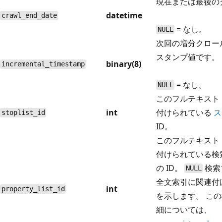
現在または最後の
datetime
crawl_end_date
= なし。
NULL
次回の増分クロー
スタンプ値です。
binary(8)
incremental_timestamp
= なし。
NULL
このフルテキスト
int
付けられている
ス
stoplist_id
ID。
このフルテキスト
付けられている検
の ID。
検索
NULL
全文索引に関連付
int
property_list_id
を示します。 こ
細については、