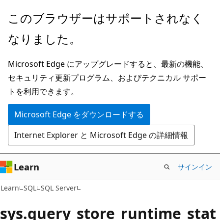
メ
このブラウザーはサポートされなく
イ
なりました。
ン
コ
Microsoft Edge にアップグレードすると、最新の機能、
ン
セキュリティ更新プログラム、およびテクニカル サポー
テ
トを利用できます。
ン
ツ
Microsoft Edge をダウンロードする
に
Internet Explorer と Microsoft Edge の詳細情報
ス
キ
ッ
Learn
サインイン
プ
Learn
SQL
SQL Server
sys.query_store_runtime_stat