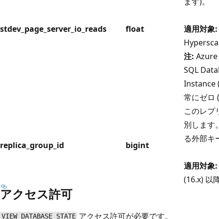
ます)。
stdev_page_server_io_reads
float
適用対象:
Hypersca
注:
Azure 
SQL Dat
Instan
常にゼロ 
このレプ
別します
る外部キ
replica_group_id
bigint
適用対象:
(16.x) 以
アクセス許可
アクセス許可が必要です。
VIEW DATABASE STATE