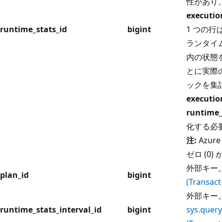
性があり
executio
runtime_stats_id
bigint
1 つの
ランタイ
内の状態
とに実際
ックを集
executio
runtime_
化する必
注:
Azure
ゼロ (0
外部キー
plan_id
bigint
(Transact
外部キー
runtime_stats_interval_id
bigint
sys.query