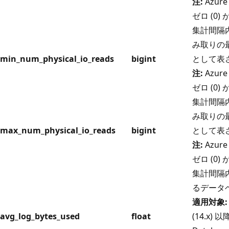
注:
Azure
ゼロ (0
集計間隔内
み取りの最
min_num_physical_io_reads
bigint
として表
注:
Azure
ゼロ (0
集計間隔内
み取りの最
max_num_physical_io_reads
bigint
として表
注:
Azure
ゼロ (0
集計間隔
るデータ
適用対象:
avg_log_bytes_used
float
(14.x) 以