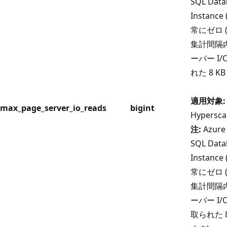
SQL Dat
Instan
常にゼロ 
集計間隔
ーバー I
れた 8 
適用対象:
max_page_server_io_reads
bigint
Hypersca
注:
Azure 
SQL Dat
Instan
常にゼロ 
集計間隔
ーバー I
取られた 