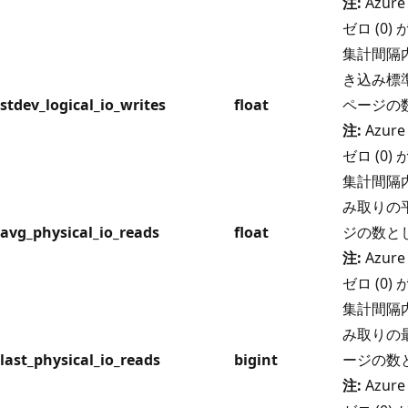
注:
Azure
ゼロ (0
集計間隔内
き込み標準
stdev_logical_io_writes
float
ページの
注:
Azure
ゼロ (0
集計間隔内
み取りの平
avg_physical_io_reads
float
ジの数と
注:
Azure
ゼロ (0
集計間隔内
み取りの最
last_physical_io_reads
bigint
ージの数
注:
Azure