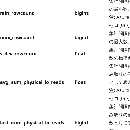
集計間隔
の最小数
min_rowcount
bigint
注:
Azure
ゼロ (0
集計間隔
max_rowcount
bigint
の最大数
集計間隔
stdev_rowcount
float
数の標準
集計間隔内
み取りの平
avg_num_physical_io_reads
float
として表
注:
Azure
ゼロ (0
集計間隔内
み取りの最
last_num_physical_io_reads
bigint
数として