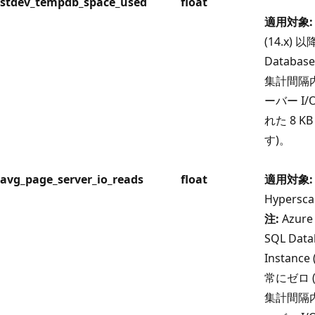
stdev_tempdb_space_used
float
適用対象:
(14.x) 以
Databas
集計間隔
ーバー I
れた 8 
す)。
avg_page_server_io_reads
float
適用対象:
Hypersca
注:
Azure 
SQL Dat
Instan
常にゼロ 
集計間隔