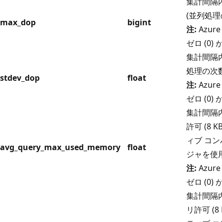
集計間隔内
(並列処理
max_dop
bigint
注:
Azure
ゼロ (0
集計間隔内
処理の次数
stdev_dop
float
注:
Azure
ゼロ (0
集計間隔
許可 (8
ィブ コ
avg_query_max_used_memory
float
ジャを使
注:
Azure
ゼロ (0
集計間隔
リ許可 (